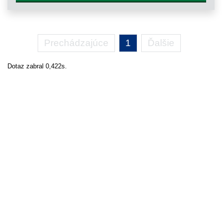
Prechádzajúce
1
Ďalšie
Dotaz zabral 0,422s.