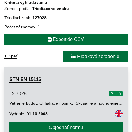
Kritériá vyhľadávania
Zoradiť podľa:
Triediaceho znaku
Triediaci znak:
127028
Počet záznamov:
1
Export do CSV
Späť
Riadkové zoradenie
STN EN 15116
12 7028
Platná
Vetranie budov. Chladiace nosníky. Skúšanie a hodnotenie aktívnych chladiacich nosníkov
Vydanie:
01.10.2008
Objednať normu