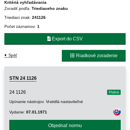
Kritériá vyhľadávania
Zoradiť podľa:
Triediaceho znaku
Triediaci znak:
241126
Počet záznamov:
1
Export do CSV
Späť
Riadkové zoradenie
STN 24 1126
24 1126
Platná
Upínanie nástrojov. Vratidlá nastaviteľné
Vydanie:
07.01.1971
Objednať normu