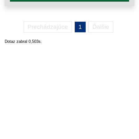
Prechádzajúce
1
Ďalšie
Dotaz zabral 0,503s.