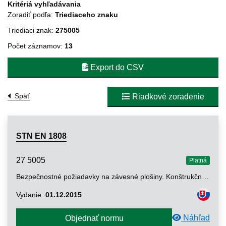
Kritériá vyhľadávania
Zoradiť podľa:
Triediaceho znaku
Triediaci znak:
275005
Počet záznamov:
13
Export do CSV
Späť
Riadkové zoradenie
STN EN 1808
27 5005
Platná
Bezpečnostné požiadavky na závesné plošiny. Konštrukčné výpočty, kritériá stability, konštrukcia. Kontroly a skúšky
Vydanie:
01.12.2015
Náhľad
Objednať normu