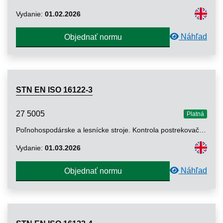
Vydanie:
01.02.2026
Náhľad
Objednať normu
STN EN ISO 16122-3
27 5005
Platná
Poľnohospodárske a lesnícke stroje. Kontrola postrekovačov v prevádzke. Časť 3: Postrekovače plodov rastúcich na kroch a stromoch (ISO 16122-3: 2024)
Vydanie:
01.03.2026
Náhľad
Objednať normu