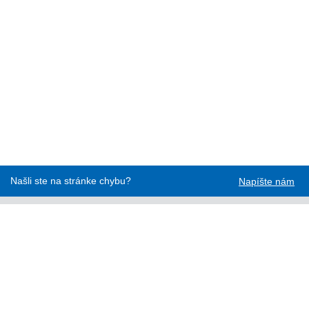
Našli ste na stránke chybu?
Napíšte nám
ÚNMS SR
Kontakty
Cookies
Technická podpora
Normy - API
Vyhláška č. 76/2019
Vyhlásenie o prístupnosti
Správca obsahu
Všeobecné obchodné podmienky a zásady spracúvania
osobných údajov
Nové normy
Licenčné a technické podmienky objednaných noriem