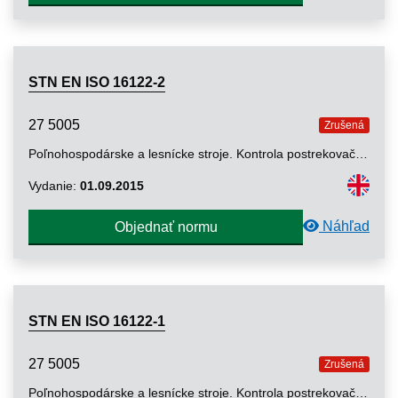
STN EN ISO 16122-2
27 5005
Zrušená
Poľnohospodárske a lesnícke stroje. Kontrola postrekovačov v prevádzke. Časť 2: Horizontálne výložníkové postrekovače (ISO 16122-2: 2015)
Vydanie:
01.09.2015
Náhľad
Objednať normu
STN EN ISO 16122-1
27 5005
Zrušená
Poľnohospodárske a lesnícke stroje. Kontrola postrekovačov v prevádzke. Časť 1: Všeobecne (ISO 16122-1: 2015)