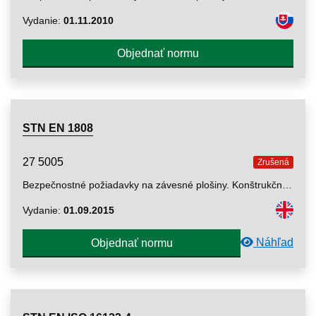
Vydanie:
01.11.2010
Objednať normu
STN EN 1808
27 5005
Zrušená
Bezpečnostné požiadavky na závesné plošiny. Konštrukčné výpočty, kritériá stability a konštrukcia. Kontroly a skúšky
Vydanie:
01.09.2015
Náhľad
Objednať normu