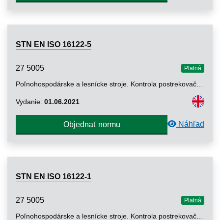
STN EN ISO 16122-5
27 5005
Platná
Poľnohospodárske a lesnícke stroje. Kontrola postrekovačov v prevádzke. Časť 5: Letecké postrekovacie systémy (ISO 16122-5: 2020)
Vydanie:
01.06.2021
Náhľad
Objednať normu
STN EN ISO 16122-1
27 5005
Platná
Poľnohospodárske a lesnícke stroje. Kontrola postrekovačov v prevádzke. Časť 1: Všeobecne (ISO 16122-1: 2024, opravená verzia 2025-05)