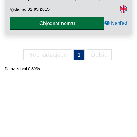
Vydanie:
01.09.2015
Náhľad
Objednať normu
Prechádzajúce
1
Ďalšie
Dotaz zabral 0,893s.