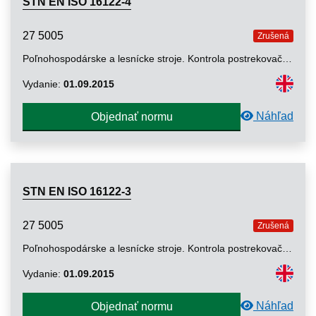
STN EN ISO 16122-4
27 5005
Zrušená
Poľnohospodárske a lesnícke stroje. Kontrola postrekovačov v prevádzke. Časť 4: Pevné a polomobilné postrekovače (ISO 16122-4: 2015)
Vydanie:
01.09.2015
Náhľad
Objednať normu
STN EN ISO 16122-3
27 5005
Zrušená
Poľnohospodárske a lesnícke stroje. Kontrola postrekovačov v prevádzke. Časť 3: Postrekovače plodov rastúcich na kroch a stromoch (ISO 16122-3: 2015)
Vydanie:
01.09.2015
Náhľad
Objednať normu