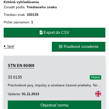
Kritériá vyhľadávania
Zoradiť podľa:
Triediaceho znaku
Triediaci znak:
330135
Počet záznamov:
1
Export do CSV
Späť
Riadkové zoradenie
STN EN 60469
33 0135
Platná
Prechodové javy, impulzy a súvisiace časové priebehy. Termíny, definície a algoritmy
Vydanie:
01.11.2013
Objednať normu