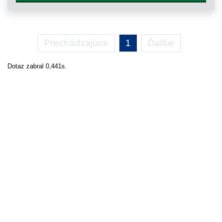
Prechádzajúce
1
Ďalšie
Dotaz zabral 0,441s.