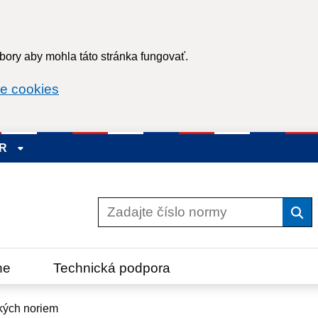
ory aby mohla táto stránka fungovať.
e cookies
SR
Vyh
ne
Technická podpora
kých noriem