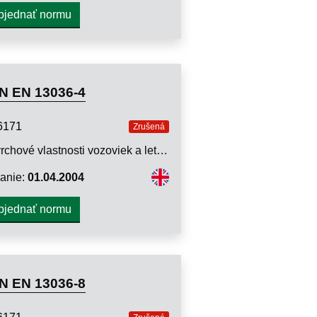
bjednať normu
N EN 13036-4
6171
Zrušená
Povrchové vlastnosti vozoviek a letiskových plôch. Skúšobné metódy. Časť 4: Metóda na meranie protišmykových vlastností povrchu. Kyvadlo
anie:
01.04.2004
bjednať normu
N EN 13036-8