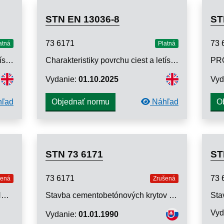
STN EN 13036-8
ST
73 6171
73 
atná
Platná
Charakteristiky povrchu ciest a letísk. Skúšobné metódy. Časť 5: Stanovenie indexov pozdĺžnej nerovnosti
Charakteristiky povrchu ciest a letísk. Skúšobné metódy. Časť 8: Stanovenie parametrov priečnej nerovnosti a priečneho sklonu
Vydanie:
01.10.2025
Vyd
ľad
Náhľad
Objednať normu
O
STN 73 6171
ST
73 6171
73 
šená
Zrušená
PROVADENI~CEMENTOBETONOVYCH~VOZOVEK
Stavba cementobetónových krytov vozoviek
Vyd
Vydanie:
01.01.1990