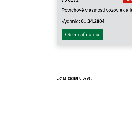
73 6171
Zru
Vydanie:
01.04.2004
Objednať normu
Dotaz zabral 0,379s.