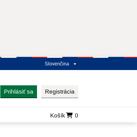
Slovenčina
Prihlásiť sa
Registrácia
ľadať
Košík
0