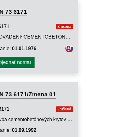
N 73 6171
6171
Zrušená
PROVADENI~CEMENTOBETONOVYCH~VOZOVEK
anie:
01.01.1976
bjednať normu
N 73 6171/Zmena 01
6171
Zrušená
Stavba cementobetónových krytov vozoviek
anie:
01.09.1992