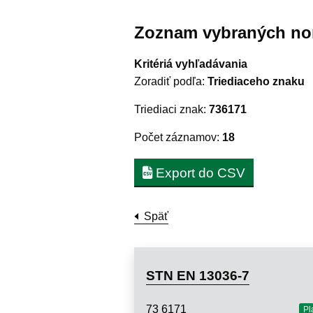
Zoznam vybraných no
Kritériá vyhľadávania
Zoradiť podľa:
Triediaceho znaku
Triediaci znak:
736171
Počet záznamov:
18
Export do CSV
Späť
STN EN 13036-7
73 6171
Pl