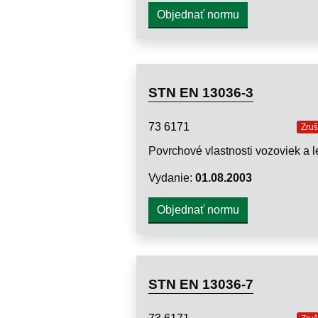
Objednať normu
STN EN 13036-3
73 6171
Zru
Vydanie:
01.08.2003
Objednať normu
STN EN 13036-7