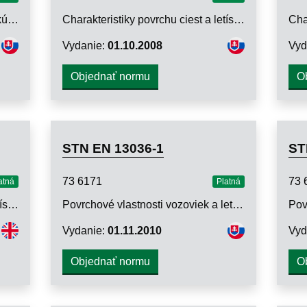
Povrchové vlastnosti vozoviek. Skúšobné metódy. Časť 7: Meranie nerovnosti vrstiev vozovky latou
Charakteristiky povrchu ciest a letísk. Skúšobné metódy. Časť 6: Meranie rovnosti priečnych a pozdĺžnych profilov a vĺn megatextúry
Vydanie:
01.10.2008
Vyd
Objednať normu
O
STN EN 13036-1
ST
73 6171
73 
atná
Platná
Charakteristiky povrchu ciest a letísk. Časť 2: Metóda na stanovenie odolnosti proti šmyku povrchu vozovky pomocou dynamických meracích systémov
Povrchové vlastnosti vozoviek a letiskových plôch. Skúšobné metódy. Časť 1: Meranie hĺbky makrotextúry povrchu vozovky odmernou metódou
Vydanie:
01.11.2010
Vyd
Objednať normu
O