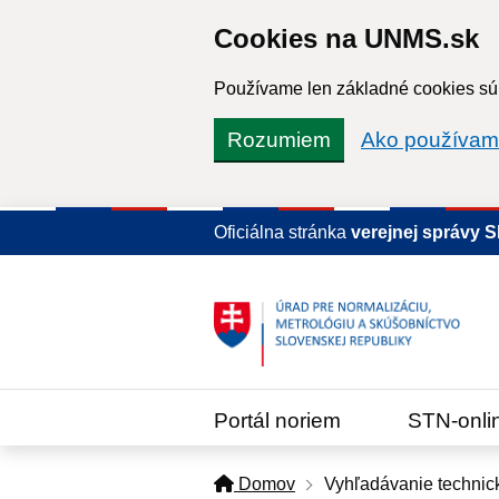
Cookies na UNMS.sk
Používame len základné cookies súb
Rozumiem
Ako používam
Oficiálna stránka
verejnej správy 
Portál noriem
STN-onli
Domov
Vyhľadávanie technic