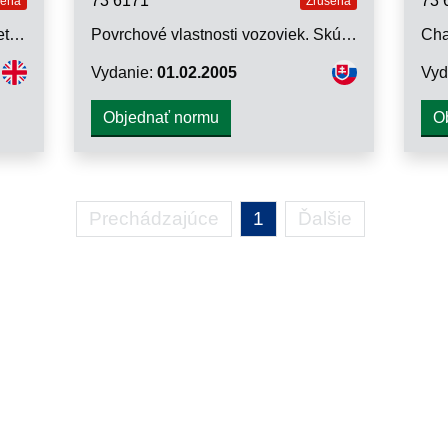
73 6171
73 
šená
Zrušená
Povrchové vlastnosti vozoviek a letiskových plôch. Skúšobné metódy. Časť 7: Meranie jednotlivých nerovností povrchu vozovky latou
Povrchové vlastnosti vozoviek. Skúšobné metódy. Časť 4: Metóda merania odporu povrchu proti šmyku. Skúška kyvadlom
Vydanie:
01.02.2005
Vyd
Objednať normu
O
Prechádzajúce
1
Ďalšie