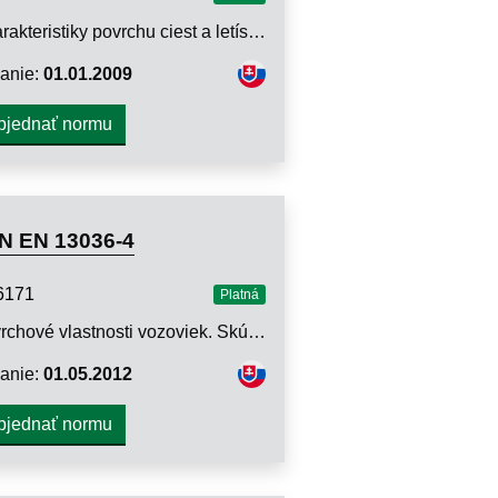
Charakteristiky povrchu ciest a letísk. Skúšobné metódy. Časť 3: Meranie vodorovných drenážnych vlastností povrchu vozovky
anie:
01.01.2009
bjednať normu
N EN 13036-4
6171
Platná
Povrchové vlastnosti vozoviek. Skúšobné metódy. Časť 4: Metóda merania odporu povrchu proti šmyku. Skúška kyvadlom
anie:
01.05.2012
bjednať normu