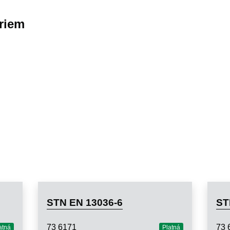
riem
STN EN 13036-6
ST
73 6171
73 
atná
Platná