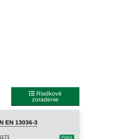
Riadkové
zoradenie
N EN 13036-3
6171
Platná