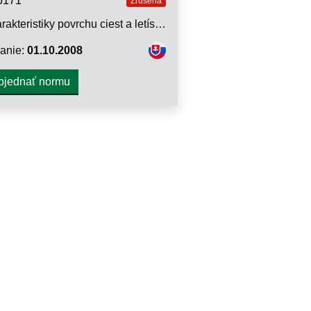
6171
Zrušená
Charakteristiky povrchu ciest a letísk. Skúšobné metódy. Časť 8: Stanovenie parametrov priečnej nerovnosti
anie:
01.10.2008
bjednať normu