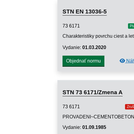
STN EN 13036-5
73 6171
Pl
Vydanie:
01.03.2020
Náh
Objednať normu
STN 73 6171/Zmena A
73 6171
Zru
Vydanie:
01.09.1985