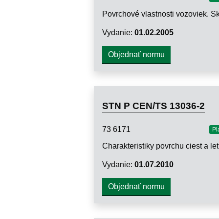
Vydanie:
01.02.2005
Objednať normu
STN P CEN/TS 13036-2
73 6171
Pl
Vydanie:
01.07.2010
Objednať normu