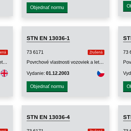
O
Objednať normu
STN EN 13036-1
ST
73 6171
73 
šená
Zrušená
Povrchové vlastnosti vozoviek a letiskových plôch. Skúšobné metódy. Časť 3: Meranie vodorovných drenážnych vlastností povrchu vozovky
Povrchové vlastnosti vozoviek a letiskových plôch. Skúšobné metódy. Časť 1: Meranie hĺbky makrotextúry povrchu vozovky odmernou metódou
Vydanie:
01.12.2003
Vyd
Objednať normu
O
STN EN 13036-4
ST