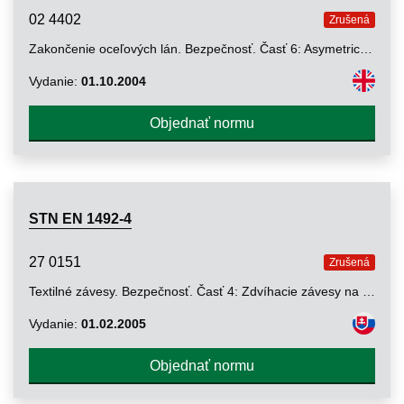
02 4402
Zrušená
Zakončenie oceľových lán. Bezpečnosť. Časť 6: Asymetrická klinová objímka
Vydanie:
01.10.2004
Objednať normu
STN EN 1492-4
27 0151
Zrušená
Textilné závesy. Bezpečnosť. Časť 4: Zdvíhacie závesy na všeobecné používanie vyrobené z lán z prírodných a chemických vláken
Vydanie:
01.02.2005
Objednať normu