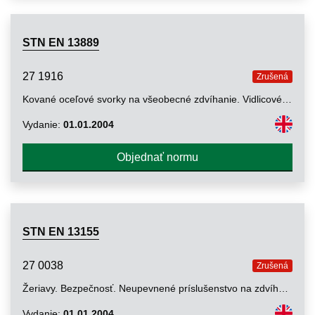
STN EN 13889
27 1916
Zrušená
Kované oceľové svorky na všeobecné zdvíhanie. Vidlicové a oblúkové svorky. Stupeň 6. Bezpečnosť
Vydanie:
01.01.2004
Objednať normu
STN EN 13155
27 0038
Zrušená
Žeriavy. Bezpečnosť. Neupevnené príslušenstvo na zdvíhanie bremien
Vydanie:
01.01.2004