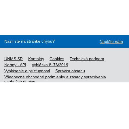
Našli ste na stránke chybu?
Napíšte nám
ÚNMS SR
Kontakty
Cookies
Technická podpora
Normy - API
Vyhláška č. 76/2019
Vyhlásenie o prístupnosti
Správca obsahu
Všeobecné obchodné podmienky a zásady spracúvania
osobných údajov
Nové normy
Licenčné a technické podmienky objednaných noriem
Vysvetlivky k údajom o normách
Všeobecné podmienky poskytovania prístupu k službe STN-
online
Vytvorené v súlade s
Jednotným dizajn manuálom elektronických