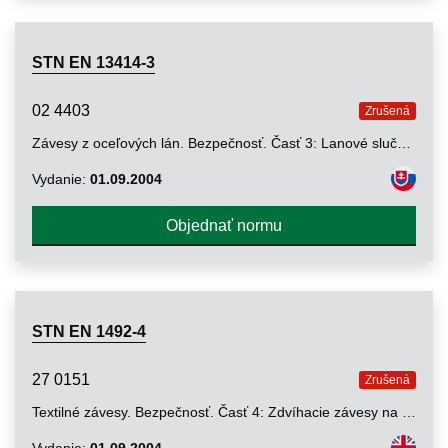
STN EN 13414-3
02 4403
Zrušená
Závesy z oceľových lán. Bezpečnosť. Časť 3: Lanové slučky a káblové závesy
Vydanie:
01.09.2004
Objednať normu
STN EN 1492-4
27 0151
Zrušená
Textilné závesy. Bezpečnosť. Časť 4: Zdvíhacie závesy na všeobecné použitie vyrobené z lán z prírodných a umelých vlákien.
Vydanie:
01.09.2004