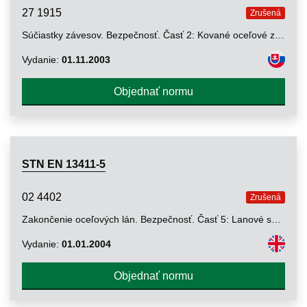
27 1915
Zrušená
Súčiastky závesov. Bezpečnosť. Časť 2: Kované oceľové zdvíhacie háky s poistkou. Trieda 8
Vydanie:
01.11.2003
Objednať normu
STN EN 13411-5
02 4402
Zrušená
Zakončenie oceľových lán. Bezpečnosť. Časť 5: Lanové svorky so skrutkou tvaru U
Vydanie:
01.01.2004
Objednať normu