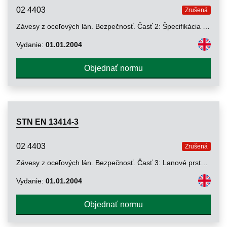
02 4403
Zrušená
Závesy z oceľových lán. Bezpečnosť. Časť 2: Špecifikácia výrobcom poskytovaných informácií na používanie a údržbu
Vydanie:
01.01.2004
Objednať normu
STN EN 13414-3
02 4403
Zrušená
Závesy z oceľových lán. Bezpečnosť. Časť 3: Lanové prstence a protismerné lanové závesy
Vydanie:
01.01.2004
Objednať normu