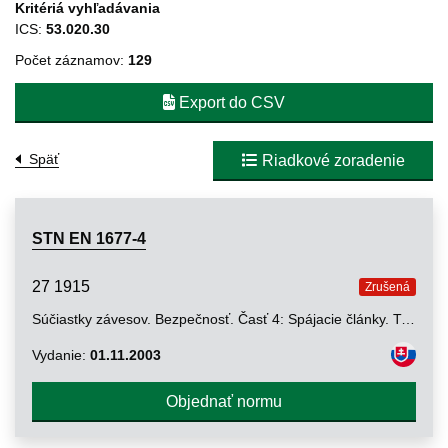
Kritériá vyhľadávania
ICS:
53.020.30
Počet záznamov:
129
Export do CSV
Späť
Riadkové zoradenie
STN EN 1677-4
27 1915
Zrušená
Súčiastky závesov. Bezpečnosť. Časť 4: Spájacie články. Trieda 8
Vydanie:
01.11.2003
Objednať normu