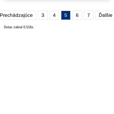
Prechádzajúce
3
4
5
6
7
Ďalšie
Dotaz zabral 0,516s.