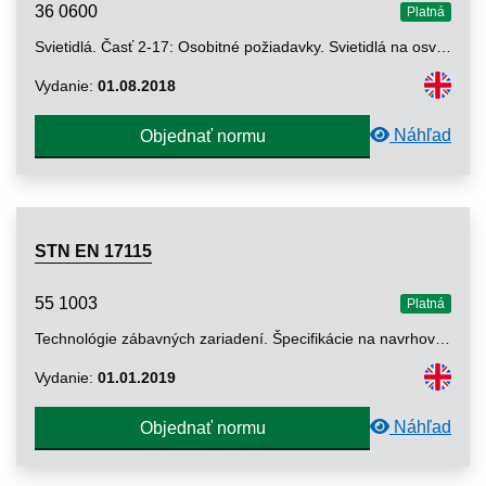
36 0600
Platná
Svietidlá. Časť 2-17: Osobitné požiadavky. Svietidlá na osvetlenie javísk, televíznych a filmových štúdií (vonkajšie a vnútorné)
Vydanie:
01.08.2018
Náhľad
Objednať normu
STN EN 17115
55 1003
Platná
Technológie zábavných zariadení. Špecifikácie na navrhovanie a výrobu hliníkových a oceľových priehradových nosníkov
Vydanie:
01.01.2019
Náhľad
Objednať normu