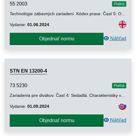
55 2003
Platná
Technológie zábavných zariadení. Kódex praxe. Časť 5: Operácie zdvíhania a pohybu v oblasti podujatí
Vydanie:
01.06.2024
Náhľad
Objednať normu
STN EN 13200-4
73 5230
Platná
Zariadenia pre divákov. Časť 4: Sedadlá. Charakteristiky výrobku
Vydanie:
01.09.2024
Náhľad
Objednať normu