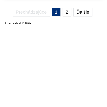
Prechádzajúce
1
2
Ďalšie
Dotaz zabral 2,169s.