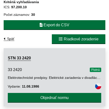
Kritériá vyhľadávania
ICS:
97.200.10
Počet záznamov:
30
Export do CSV
Späť
Riadkové zoradenie
STN 33 2420
33 2420
Platná
Elektrotechnické predpisy. Elektrické zariadenia v divadlách a iných objektoch na kultúrne účely
Vydanie:
11.08.1986
Objednať normu