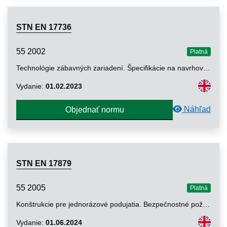
STN EN 17736
55 2002
Platná
Technológie zábavných zariadení. Špecifikácie na navrhovanie a výrobu hliníkových javiskových plošín a rámov
Vydanie:
01.02.2023
Náhľad
Objednať normu
STN EN 17879
55 2005
Platná
Konštrukcie pre jednorázové podujatia. Bezpečnostné požiadavky
Vydanie:
01.06.2024