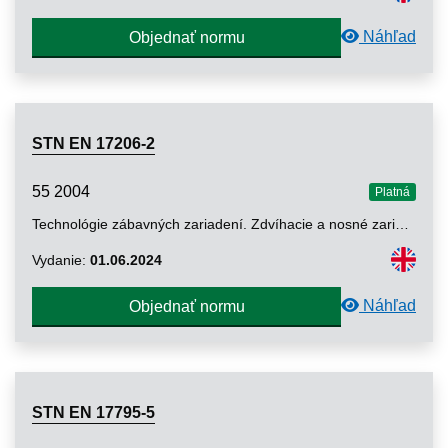
Náhľad
Objednať normu
STN EN 17206-2
55 2004
Platná
Technológie zábavných zariadení. Zdvíhacie a nosné zariadenia pre javiská a iné priestory na predstavenia v zábavnom priemysle. Časť 2: Bezpečnostné požiadavky na tribúny a zdvíhanie nosníkov tribún
Vydanie:
01.06.2024
Náhľad
Objednať normu
STN EN 17795-5