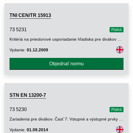
TNI CEN/TR 15913
73 5231
Platná
Kritériá na priestorové usporiadanie hľadiska pre divákov so špeciálnymi potrebami
Vydanie:
01.12.2009
Objednať normu
STN EN 13200-7
73 5230
Platná
Zariadenia pre divákov. Časť 7: Vstupné a výstupné prvky a cesty
Vydanie:
01.09.2014