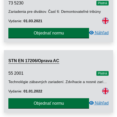
73 5230
Platná
Zariadenia pre divákov. Časť 6: Demontovateľné tribúny
Vydanie:
01.03.2021
Náhľad
Objednať normu
STN EN 17206/Oprava AC
55 2001
Platná
Technológie zábavných zariadení. Zdvíhacie a nosné zariadenia pre javiská a iné priestory na predstavenia v zábavnom priemysle. Špecifikácia základných požiadaviek (okrem hliníkových a oceľových nosníkov a stožiarov)
Vydanie:
01.01.2022
Náhľad
Objednať normu