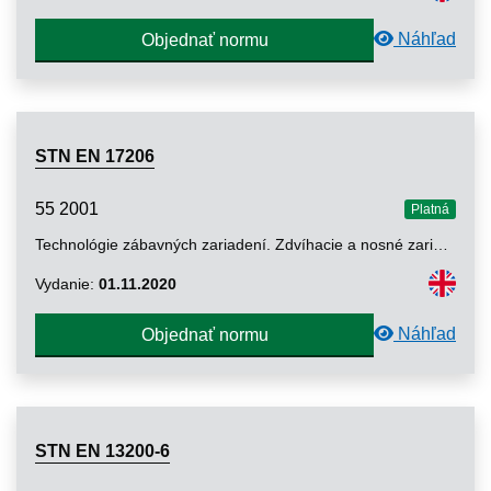
Náhľad
Objednať normu
STN EN 17206
55 2001
Platná
Technológie zábavných zariadení. Zdvíhacie a nosné zariadenia pre javiská a iné priestory na predstavenia v zábavnom priemysle. Špecifikácia základných požiadaviek (okrem hliníkových a oceľových nosníkov a stožiarov)
Vydanie:
01.11.2020
Náhľad
Objednať normu
STN EN 13200-6