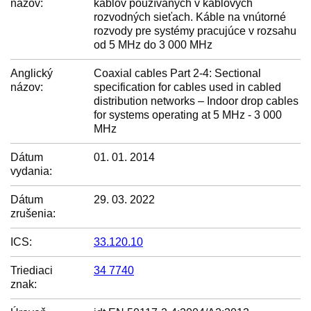
názov:
káblov používaných v káblových
rozvodných sieťach. Káble na vnútorné
rozvody pre systémy pracujúce v rozsahu
od 5 MHz do 3 000 MHz
Anglický
Coaxial cables Part 2-4: Sectional
názov:
specification for cables used in cabled
distribution networks – Indoor drop cables
for systems operating at 5 MHz - 3 000
MHz
Dátum
01. 01. 2014
vydania:
Dátum
29. 03. 2022
zrušenia:
ICS:
33.120.10
Triediaci
34 7740
znak: