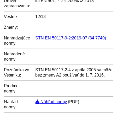
Úroveň
idt EN 50117-2-4:2004/A2:2013
zapracovania:
Vestník:
12/13
Zmeny:
Nahradzujúce
STN EN 50117-9-2:2019-07 (34 7740)
normy:
Nahradené
normy:
Poznámka vo
STN EN 50117-2-4 z apríla 2005 sa môže
Vestníku:
bez zmeny A2 používať do 1. 7. 2016.
Predmet
normy:
Náhľad
Náhľad normy
(PDF)
normy: