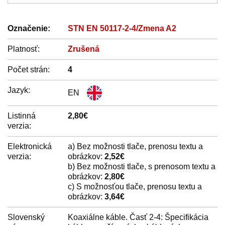
Označenie:
STN EN 50117-2-4/Zmena A2
Platnosť:
Zrušená
Počet strán:
4
Jazyk:
EN
Listinná
2,80€
verzia:
Elektronická
a) Bez možnosti tlače, prenosu textu a
verzia:
obrázkov:
2,52€
b) Bez možnosti tlače, s prenosom textu a
obrázkov:
2,80€
c) S možnosťou tlače, prenosu textu a
obrázkov:
3,64€
Slovenský
Koaxiálne káble. Časť 2-4: Špecifikácia