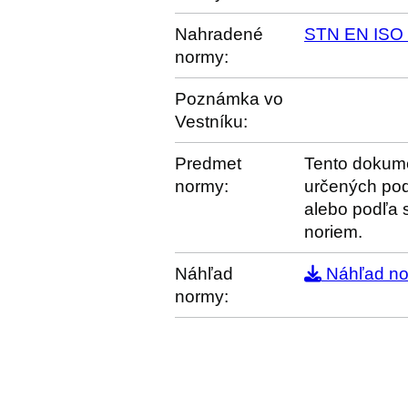
Nahradené
STN EN ISO 
normy:
Poznámka vo
Vestníku:
Predmet
Tento dokume
normy:
určených pod
alebo podľa 
noriem.
Náhľad
Náhľad n
normy: