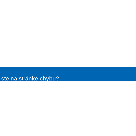
i ste na stránke chybu?
ásenie o prístupnosti
é normy