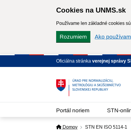
Cookies na UNMS.sk
Používame len základné cookies súb
Rozumiem
Ako používam
Oficiálna stránka
verejnej správy 
Portál noriem
STN-onli
Domov
STN EN ISO 5114-1