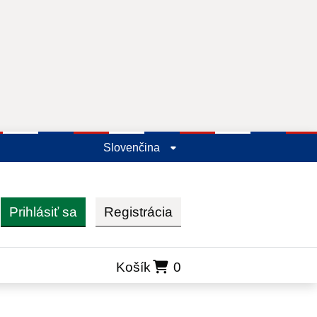
Slovenčina
Prihlásiť sa
Registrácia
ľadať
Košík
0