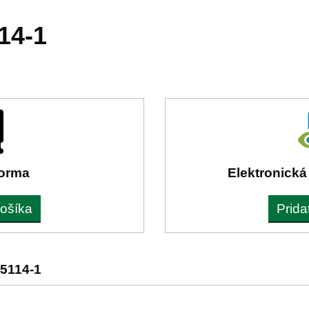
14-1
forma
Elektronická
košíka
Prida
5114-1