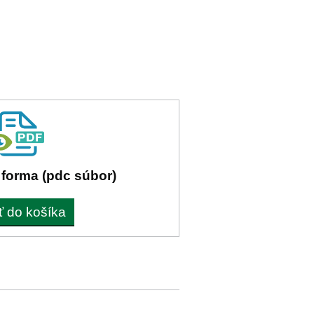
 forma (pdc súbor)
ť do košíka