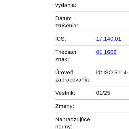
vydania:
Dátum
zrušenia:
ICS:
17.140.01
Triediaci
01 1602
znak:
Úroveň
idt ISO 5114
zapracovania:
Vestník:
01/25
Zmeny:
Nahradzujúce
normy: