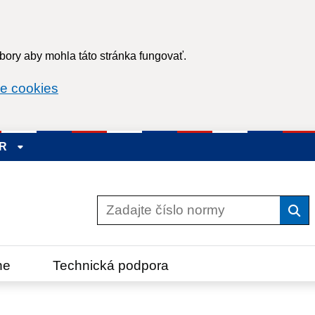
ory aby mohla táto stránka fungovať.
e cookies
SR
Vyh
ne
Technická podpora