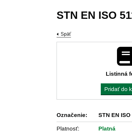
STN EN ISO 51
Späť
Listinná 
Pridať do 
Označenie:
STN EN ISO 
Platnosť:
Platná