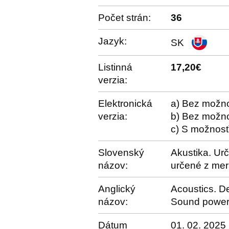
Počet strán:
36
Jazyk:
SK
Listinná
17,20€
verzia:
Elektronická
a) Bez možno
verzia:
b) Bez možno
c) S možnosť
Slovenský
Akustika. Ur
názov:
určené z mer
Anglický
Acoustics. De
názov:
Sound power 
Dátum
01. 02. 2025