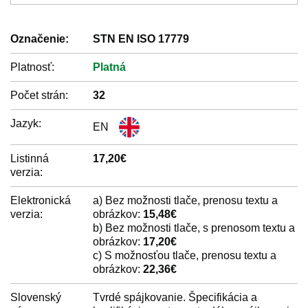
Označenie:
STN EN ISO 17779
Platnosť:
Platná
Počet strán:
32
Jazyk:
EN
Listinná
17,20€
verzia:
Elektronická
a) Bez možnosti tlače, prenosu textu a
verzia:
obrázkov:
15,48€
b) Bez možnosti tlače, s prenosom textu a
obrázkov:
17,20€
c) S možnosťou tlače, prenosu textu a
obrázkov:
22,36€
Slovenský
Tvrdé spájkovanie. Špecifikácia a