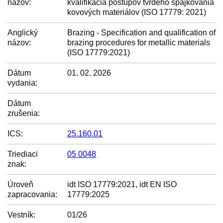
názov:
kvalifikácia postupov tvrdého spájkovania
kovových materiálov (ISO 17779: 2021)
Anglický
Brazing - Specification and qualification of
názov:
brazing procedures for metallic materials
(ISO 17779:2021)
Dátum
01. 02. 2026
vydania:
Dátum
zrušenia:
ICS:
25.160.01
Triediaci
05 0048
znak:
Úroveň
idt ISO 17779:2021, idt EN ISO
zapracovania:
17779:2025
Vestník:
01/26