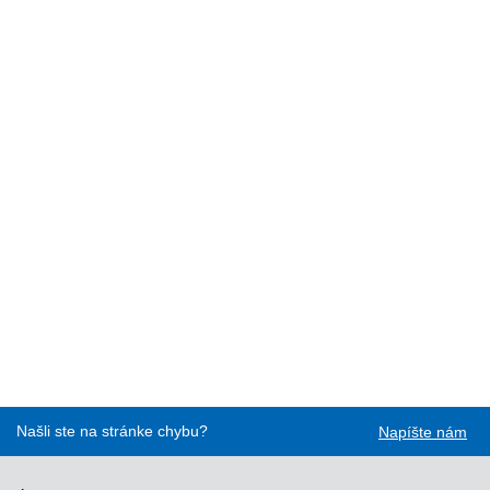
Našli ste na stránke chybu?
Napíšte nám