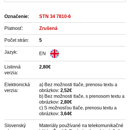
Označenie:
STN 34 7810-6
Platnosť:
Zrušená
Počet strán:
5
Jazyk:
EN
Listinná
2,80€
verzia:
Elektronická
a) Bez možnosti tlače, prenosu textu a
verzia:
obrázkov:
2,52€
b) Bez možnosti tlače, s prenosom textu a
obrázkov:
2,80€
c) S možnosťou tlače, prenosu textu a
obrázkov:
3,64€
Slovenský
Materiály používané na telekomunikačné