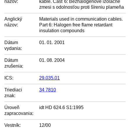
názov:
káble. Časť 6: Bezhalogénové izolačné
zmesi s odolnosťou proti šíreniu plameňa
Anglický
Materials used in communication cables.
názov:
Part 6: Halogen free flame retardant
insulation compounds
Dátum
01. 01. 2001
vydania:
Dátum
01. 08. 2004
zrušenia:
ICS:
29.035.01
Triediaci
34 7810
znak:
Úroveň
idt HD 624.6 S1:1995
zapracovania:
Vestník:
12/00