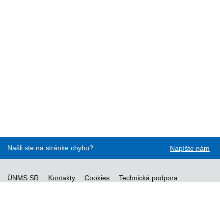
Našli ste na stránke chybu?
Napíšte nám
ÚNMS SR
Kontakty
Cookies
Technická podpora
Normy - API
Vyhláška č. 76/2019
Vyhlásenie o prístupnosti
Správca obsahu
Všeobecné obchodné podmienky a zásady spracúvania
osobných údajov