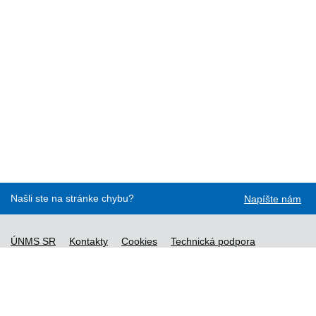
Našli ste na stránke chybu?
Napíšte nám
ÚNMS SR
Kontakty
Cookies
Technická podpora
Normy - API
Vyhláška č. 76/2019
Vyhlásenie o prístupnosti
Správca obsahu
Všeobecné obchodné podmienky a zásady spracúvania
osobných údajov
Nové normy