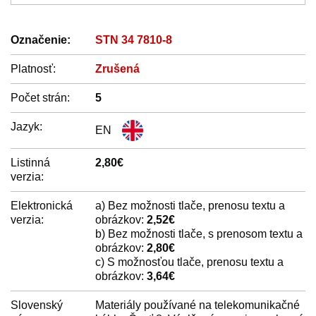
Označenie:
STN 34 7810-8
Platnosť:
Zrušená
Počet strán:
5
Jazyk:
EN
Listinná
2,80€
verzia:
Elektronická
a) Bez možnosti tlače, prenosu textu a
verzia:
obrázkov:
2,52€
b) Bez možnosti tlače, s prenosom textu a
obrázkov:
2,80€
c) S možnosťou tlače, prenosu textu a
obrázkov:
3,64€
Slovenský
Materiály používané na telekomunikačné