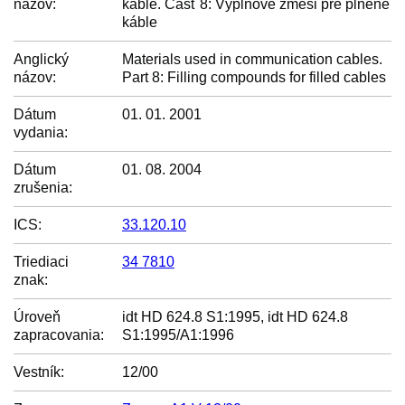
názov:
káble. Časť 8: Výplňové zmesi pre plnené
káble
Anglický
Materials used in communication cables.
názov:
Part 8: Filling compounds for filled cables
Dátum
01. 01. 2001
vydania:
Dátum
01. 08. 2004
zrušenia:
ICS:
33.120.10
Triediaci
34 7810
znak:
Úroveň
idt HD 624.8 S1:1995, idt HD 624.8
zapracovania:
S1:1995/A1:1996
Vestník:
12/00