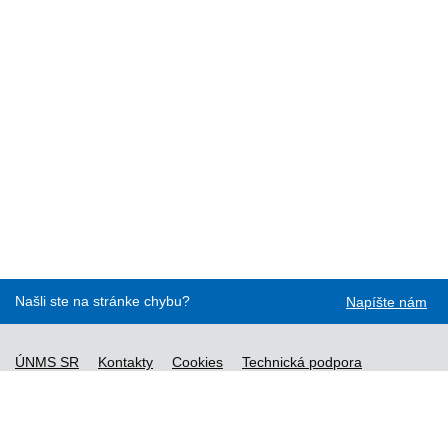
Našli ste na stránke chybu?
Napíšte nám
ÚNMS SR
Kontakty
Cookies
Technická podpora
Normy - API
Vyhláška č. 76/2019
Vyhlásenie o prístupnosti
Správca obsahu
Všeobecné obchodné podmienky a zásady spracúvania
osobných údajov