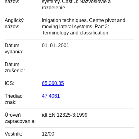
názov:
systémy. Časť 3: Názvoslovie a
rozdelenie
Anglický
Irrigation techniques. Centre pivot and
názov:
moving lateral systems. Part 3:
Terminology and classification
Dátum
01. 01. 2001
vydania:
Dátum
zrušenia:
ICS:
65.060.35
Triediaci
47 4061
znak:
Úroveň
idt EN 12325-3:1999
zapracovania:
Vestník:
12/00