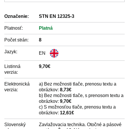
Označenie:
STN EN 12325-3
Platnosť:
Platná
Počet strán:
8
Jazyk:
EN
Listinná
9,70€
verzia:
Elektronická
a) Bez možnosti tlače, prenosu textu a
verzia:
obrázkov:
8,73€
b) Bez možnosti tlače, s prenosom textu a
obrázkov:
9,70€
c) S možnosťou tlače, prenosu textu a
obrázkov:
12,61€
Slovenský
Zavlažovacia technika. Otočné a pásové