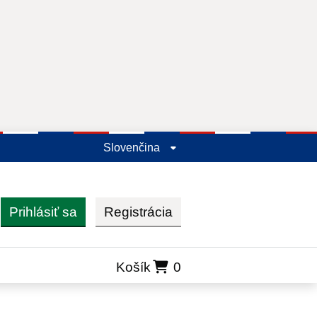
Slovenčina
Prihlásiť sa
Registrácia
ľadať
Košík
0