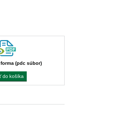
 forma (pdc súbor)
ť do košíka