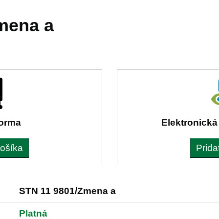
mena a
forma
Elektronická
košíka
Prida
STN 11 9801/Zmena a
Platná