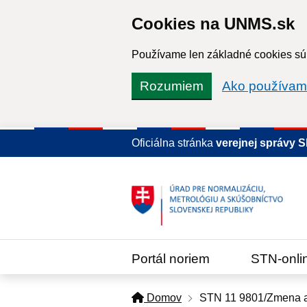
Cookies na UNMS.sk
Používame len základné cookies súb
Rozumiem
Ako používam
Oficiálna stránka
verejnej správy 
Portál noriem
STN-onli
Domov
STN 11 9801/Zmena 