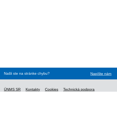
Našli ste na stránke chybu?
Napíšte nám
ÚNMS SR
Kontakty
Cookies
Technická podpora
Normy - API
Vyhláška č. 76/2019
Vyhlásenie o prístupnosti
Správca obsahu
Všeobecné obchodné podmienky a zásady spracúvania
osobných údajov
Nové normy