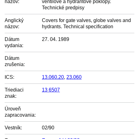
názov:
ventilové a hydrantové poklopy.
Technické predpisy
Anglický
Covers for gate valves, globe valves and
názov:
hydrants. Technical specification
Dátum
27. 04. 1989
vydania:
Dátum
zrušenia:
ICS:
13.060.20
,
23.060
Triediaci
13 6507
znak:
Úroveň
zapracovania:
Vestník:
02/90