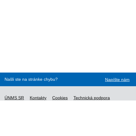
Našli ste na stránke chybu?
Napíšte nám
ÚNMS SR
Kontakty
Cookies
Technická podpora
Normy - API
Vyhláška č. 76/2019
Vyhlásenie o prístupnosti
Správca obsahu
Všeobecné obchodné podmienky a zásady spracúvania
osobných údajov
Nové normy
Licenčné a technické podmienky objednaných noriem