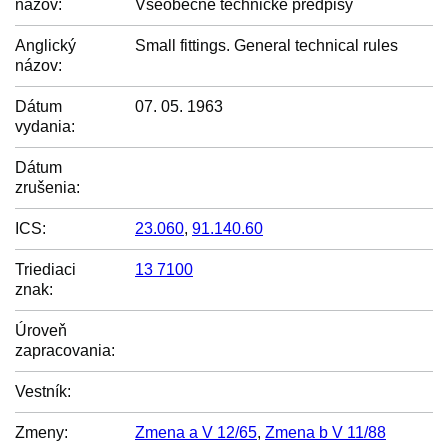
názov:
Všeobecné technické predpisy
Anglický
Small fittings. General technical rules
názov:
Dátum
07. 05. 1963
vydania:
Dátum
zrušenia:
ICS:
23.060
,
91.140.60
Triediaci
13 7100
znak:
Úroveň
zapracovania:
Vestník:
Zmeny:
Zmena a V 12/65
,
Zmena b V 11/88