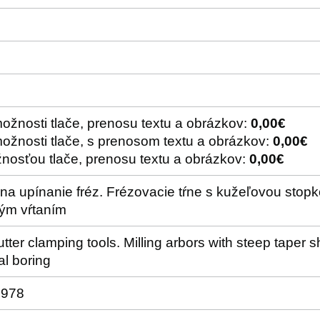
ožnosti tlače, prenosu textu a obrázkov:
0,00€
ožnosti tlače, s prenosom textu a obrázkov:
0,00€
nosťou tlače, prenosu textu a obrázkov:
0,00€
na upínanie fréz. Frézovacie tŕne s kužeľovou stopk
vým vŕtaním
cutter clamping tools. Milling arbors with steep taper 
al boring
1978