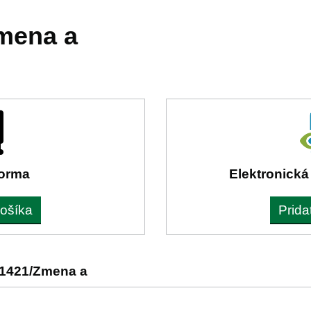
mena a
forma
Elektronická
košíka
Prida
 1421/Zmena a