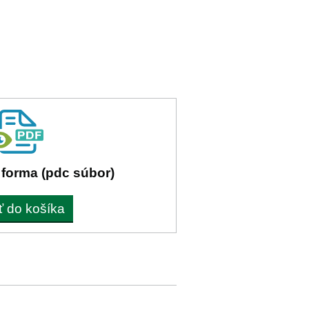
 forma (pdc súbor)
ť do košíka