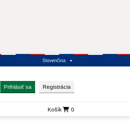
Slovenčina
Prihlásiť sa
Registrácia
ľadať
Košík
0