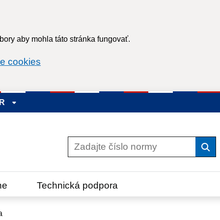
ory aby mohla táto stránka fungovať.
e cookies
SR
Vyh
ne
Technická podpora
a