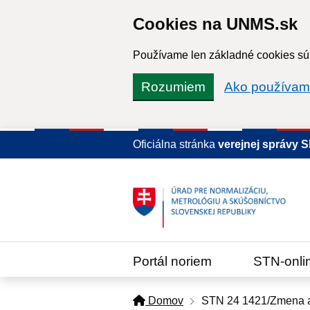
Cookies na UNMS.sk
Používame len základné cookies súb
Rozumiem
Ako používam
Oficiálna stránka
verejnej správy 
Portál noriem
STN-onli
Domov
STN 24 1421/Zmena 