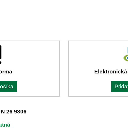
forma
Elektronická
košíka
Prida
N 26 9306
atná