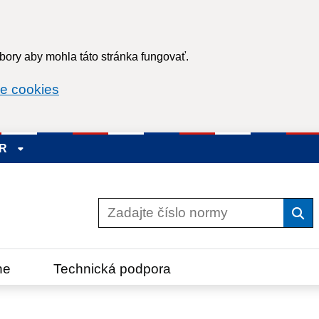
ory aby mohla táto stránka fungovať.
e cookies
SR
Vyh
ne
Technická podpora