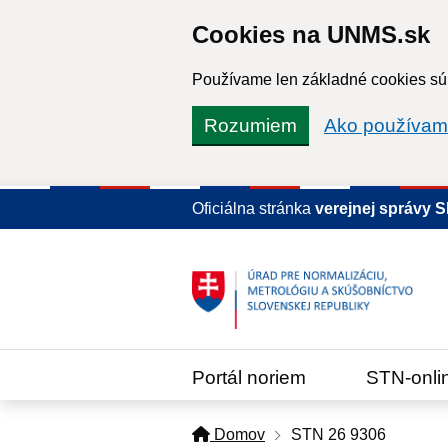
Cookies na UNMS.sk
Používame len základné cookies súb
Rozumiem
Ako používam
Oficiálna stránka
verejnej správy 
Portál noriem
STN-onli
Domov
STN 26 9306