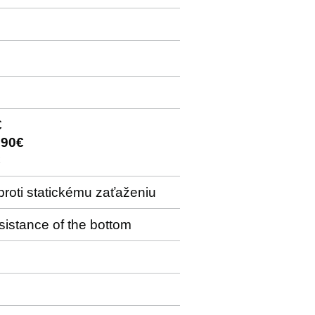
€
,90€
€
proti statickému zaťaženiu
esistance of the bottom