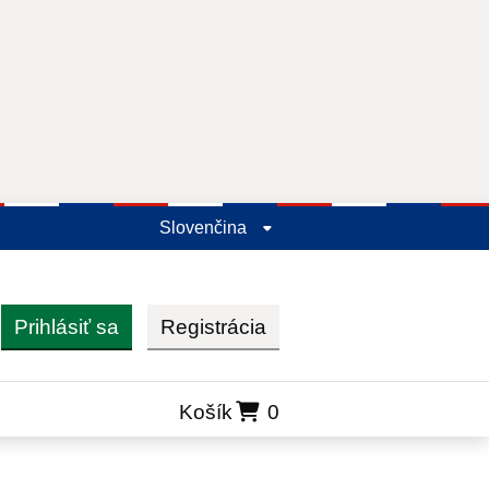
Slovenčina
Prihlásiť sa
Registrácia
ľadať
Košík
0