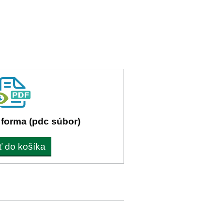
 forma (pdc súbor)
ť do košíka