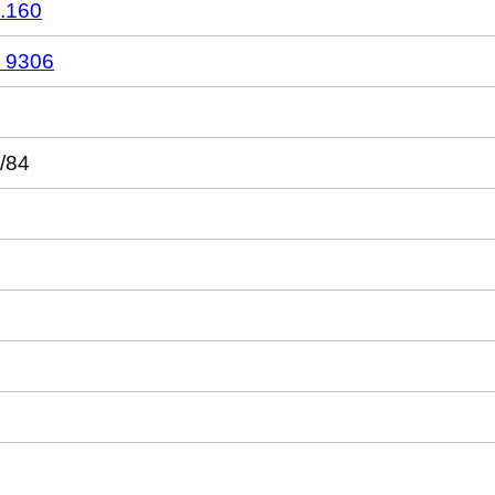
.160
 9306
/84