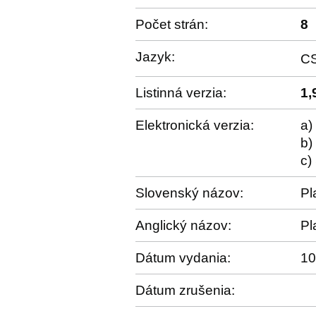
Počet strán:
8
Jazyk:
C
Listinná verzia:
1,
Elektronická verzia:
a)
b)
c)
Slovenský názov:
Pl
Anglický názov:
Pl
Dátum vydania:
10
Dátum zrušenia: