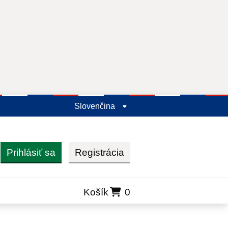
Slovenčina
Prihlásiť sa
Registrácia
ľadať
Košík
0