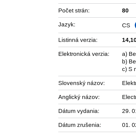
Počet strán:
80
Jazyk:
CS
Listinná verzia:
14,1
Elektronická verzia:
a) Be
b) Be
c) S 
Slovenský názov:
Elekt
Anglický názov:
Elect
Dátum vydania:
29. 0
Dátum zrušenia:
01. 0