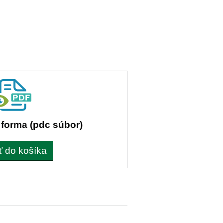
 forma (pdc súbor)
ť do košíka