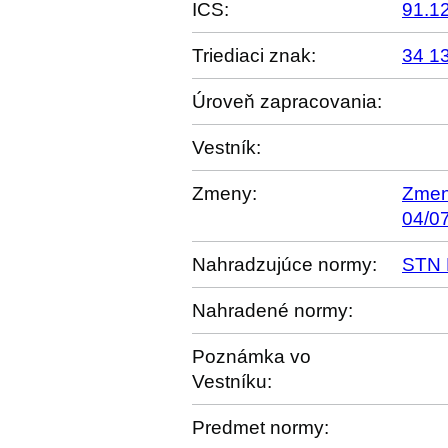
ICS:
91.1
Triediaci znak:
34 1
Úroveň zapracovania:
Vestník:
Zmeny:
Zmen
04/0
Nahradzujúce normy:
STN 
Nahradené normy:
Poznámka vo
Vestníku:
Predmet normy: