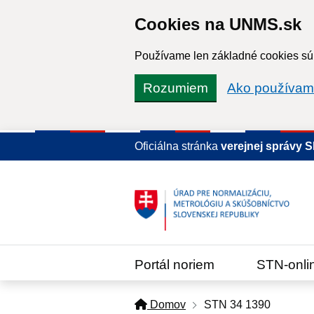
Cookies na UNMS.sk
Používame len základné cookies súb
Rozumiem
Ako používam
Oficiálna stránka
verejnej správy 
Portál noriem
STN-onli
Domov
STN 34 1390