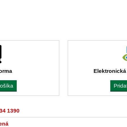
forma
Elektronická
košíka
Prida
34 1390
ená