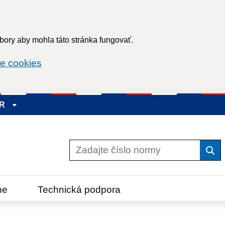
ory aby mohla táto stránka fungovať.
e cookies
SR
Vyh
ne
Technická podpora