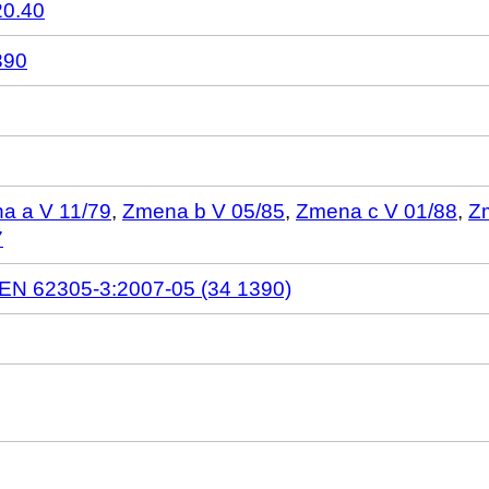
20.40
390
a a V 11/79
,
Zmena b V 05/85
,
Zmena c V 01/88
,
Z
7
EN 62305-3:2007-05 (34 1390)