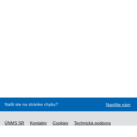
Našli ste na stránke chybu?
Napíšte nám
ÚNMS SR
Kontakty
Cookies
Technická podpora
Normy - API
Vyhláška č. 76/2019
Vyhlásenie o prístupnosti
Správca obsahu