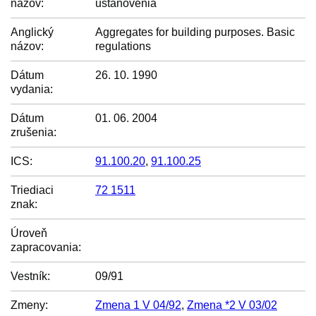
názov:
ustanovenia
Anglický
Aggregates for building purposes. Basic
názov:
regulations
Dátum
26. 10. 1990
vydania:
Dátum
01. 06. 2004
zrušenia:
ICS:
91.100.20
,
91.100.25
Triediaci
72 1511
znak:
Úroveň
zapracovania:
Vestník:
09/91
Zmeny:
Zmena 1 V 04/92
,
Zmena *2 V 03/02