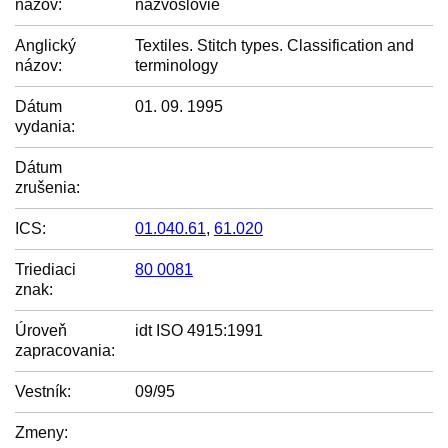
názov:
názvoslovie
Anglický
Textiles. Stitch types. Classification and
názov:
terminology
Dátum
01. 09. 1995
vydania:
Dátum
zrušenia:
ICS:
01.040.61
,
61.020
Triediaci
80 0081
znak:
Úroveň
idt ISO 4915:1991
zapracovania:
Vestník:
09/95
Zmeny: