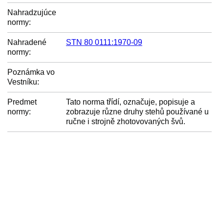
Nahradzujúce
normy:
Nahradené
STN 80 0111:1970-09
normy:
Poznámka vo
Vestníku:
Predmet
Tato norma třídí, označuje, popisuje a
normy:
zobrazuje různe druhy stehů používané u
ručne i strojně zhotovovaných švů.