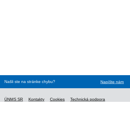
Našli ste na stránke chybu?
Napíšte nám
ÚNMS SR
Kontakty
Cookies
Technická podpora
Normy - API
Vyhláška č. 76/2019
Vyhlásenie o prístupnosti
Správca obsahu
Všeobecné obchodné podmienky a zásady spracúvania
osobných údajov
Nové normy