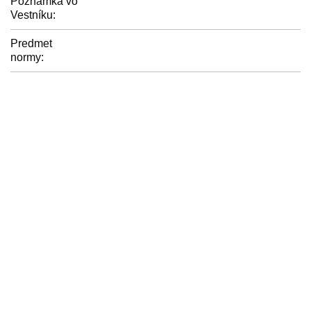
Poznámka vo
Vestníku:
Predmet
normy: