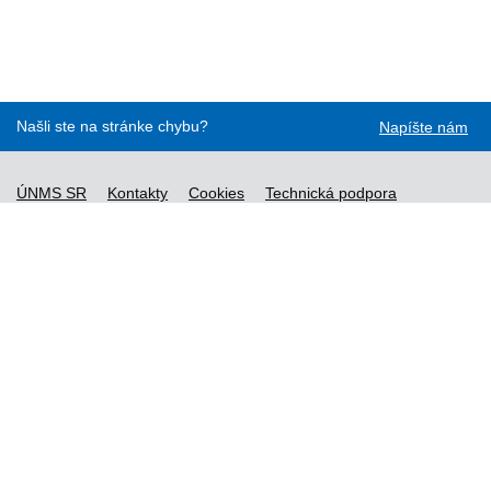
Našli ste na stránke chybu?
Napíšte nám
ÚNMS SR
Kontakty
Cookies
Technická podpora
Normy - API
Vyhláška č. 76/2019
Vyhlásenie o prístupnosti
Správca obsahu
Všeobecné obchodné podmienky a zásady spracúvania
osobných údajov
Nové normy
Licenčné a technické podmienky objednaných noriem
Vysvetlivky k údajom o normách
Všeobecné podmienky poskytovania prístupu k službe STN-
online
Vytvorené v súlade s
Jednotným dizajn manuálom elektronických
služieb.