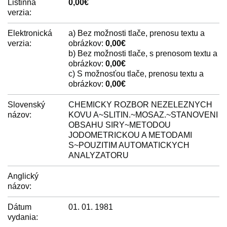
Listinná
0,00€
verzia:
Elektronická
a) Bez možnosti tlače, prenosu textu a
verzia:
obrázkov:
0,00€
b) Bez možnosti tlače, s prenosom textu a
obrázkov:
0,00€
c) S možnosťou tlače, prenosu textu a
obrázkov:
0,00€
Slovenský
CHEMICKY ROZBOR NEZELEZNYCH
názov:
KOVU A~SLITIN.~MOSAZ.~STANOVENI
OBSAHU SIRY~METODOU
JODOMETRICKOU A METODAMI
S~POUZITIM AUTOMATICKYCH
ANALYZATORU
Anglický
názov:
Dátum
01. 01. 1981
vydania: