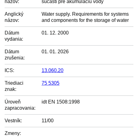
názov:
súčasti pre akumuláciu vody
Anglický
Water supply. Requirements for systems
názov:
and components for the storage of water
Dátum
01. 12. 2000
vydania:
Dátum
01. 01. 2026
zrušenia:
ICS:
13.060.20
Triediaci
75 5305
znak:
Úroveň
idt EN 1508:1998
zapracovania:
Vestník:
11/00
Zmeny: