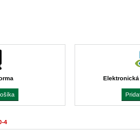
forma
Elektronická
košíka
Prida
0-4