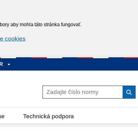
ory aby mohla táto stránka fungovať.
e cookies
SR
Vyh
ne
Technická podpora