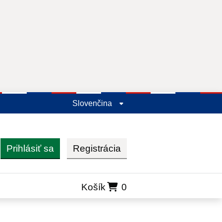
Slovenčina
Prihlásiť sa
Registrácia
ľadať
Košík
0