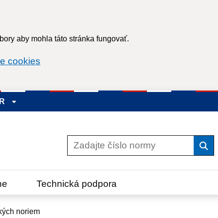
ory aby mohla táto stránka fungovať.
e cookies
SR
Vyh
ne
Technická podpora
kých noriem