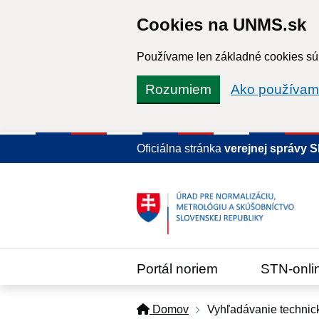
Cookies na UNMS.sk
Používame len základné cookies súb
Rozumiem
Ako používam
Oficiálna stránka
verejnej správy 
Portál noriem
STN-onli
Domov
Vyhľadávanie technic