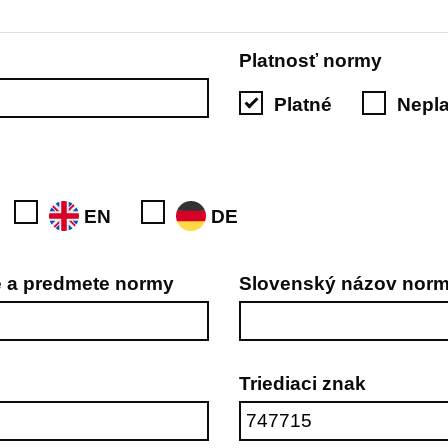
Platnosť normy
Platné
Nepl
EN
DE
ve a predmete normy
Slovenský názov nor
Triediaci znak