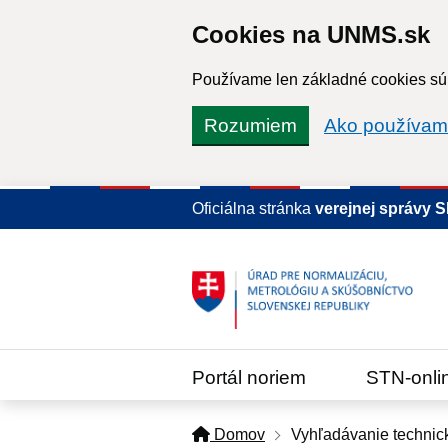
Cookies na UNMS.sk
Používame len základné cookies súb
Rozumiem
Ako používam
Oficiálna stránka
verejnej správy 
Portál noriem
STN-onli
Domov
Vyhľadávanie technic