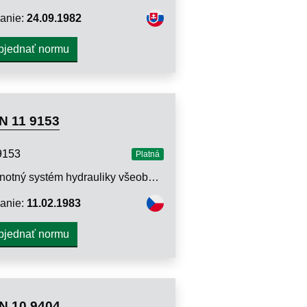
anie:
24.09.1982
bjednať normu
N 11 9153
9153
Platná
Jednotný systém hydrauliky všeobecného strojárstva. Hydrostatické ventily na regulovanie tlaku. Metódy skúšania
anie:
11.02.1983
bjednať normu
N 10 9404