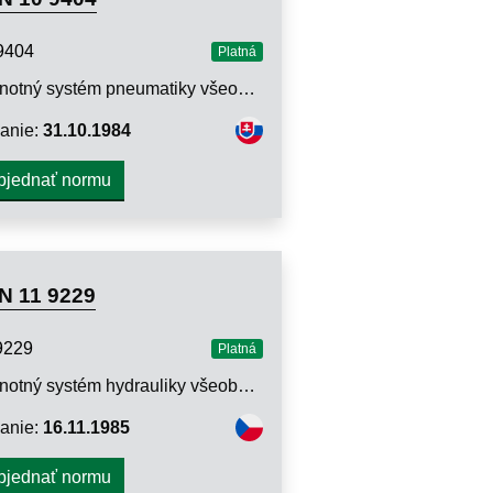
9404
Platná
Jednotný systém pneumatiky všeobecného strojárstva. Škrtiace ventily a škrtiace ventily s jednosmerným ventilom. Technické požiadavky
anie:
31.10.1984
bjednať normu
N 11 9229
9229
Platná
Jednotný systém hydrauliky všeobecného strojárstva. Servoventily. Metódy skúšania
anie:
16.11.1985
bjednať normu