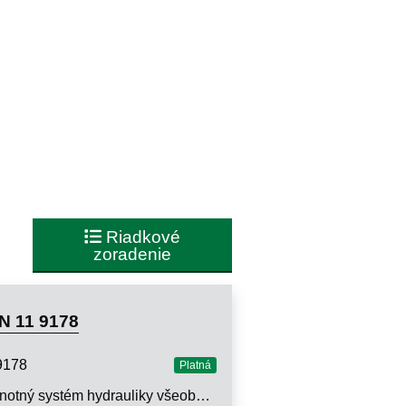
Riadkové
zoradenie
N 11 9178
9178
Platná
Jednotný systém hydrauliky všeobecného strojárstva. Jednosmerné ventily a hydraulické zámky. Technické požiadavky