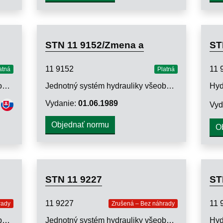
STN 11 9152/Zmena a
ST
11 9152
11 
atná
Platná
Jednotný systém pneumatiky všeobecného strojárstva. Redukčné ventily. Metódy skúšok
Jednotný systém hydrauliky všeobecného strojárstva. Hydrostatické ventily na regulovanie tlaku. Technické požiadavky
Vydanie:
01.06.1989
Vyd
Objednať normu
O
STN 11 9227
ST
11 9227
11 
rady
Zrušená – Bez náhrady
Jednotný systém hydrauliky všeobecného strojárstva. Servoventily. Typorozmerové rady
Jednotný systém hydrauliky všeobecného strojárstva. Servoventily. Pripájacie rozmery styčných plôch montážnych dosiek a medzidosiek