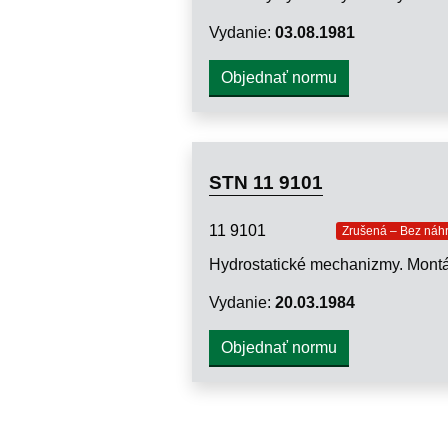
Vydanie:
03.08.1981
Objednať normu
STN 11 9101
11 9101
Zrušená – Bez náh
Vydanie:
20.03.1984
Objednať normu