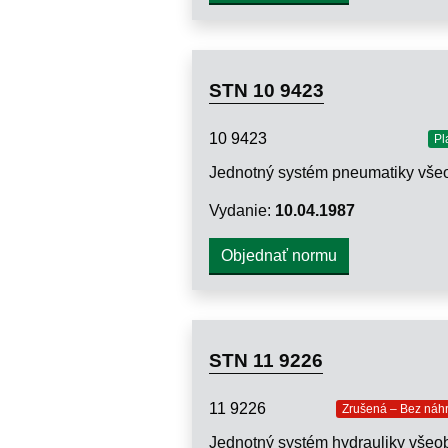
STN 10 9423
10 9423
Pl
Vydanie:
10.04.1987
Objednať normu
STN 11 9226
11 9226
Zrušená – Bez náh