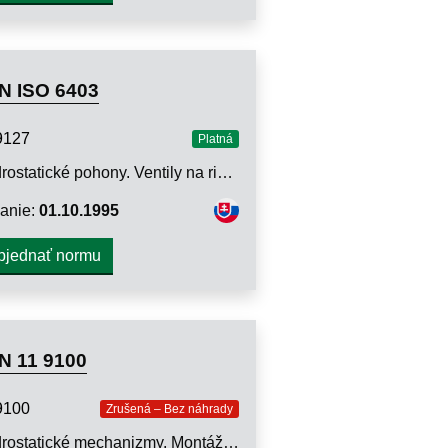
N ISO 6403
9127
Platná
Hydrostatické pohony. Ventily na riadenie prietoku a tlaku. Skúšobné metódy
anie:
01.10.1995
bjednať normu
N 11 9100
9100
Zrušená – Bez náhrady
Hydrostatické mechanizmy. Montážne otvory pre ventily na vsunutie do otvorov s upevňovacou prírubou pre menovitý tlak do 32 MPa. Pripájacie rozmery