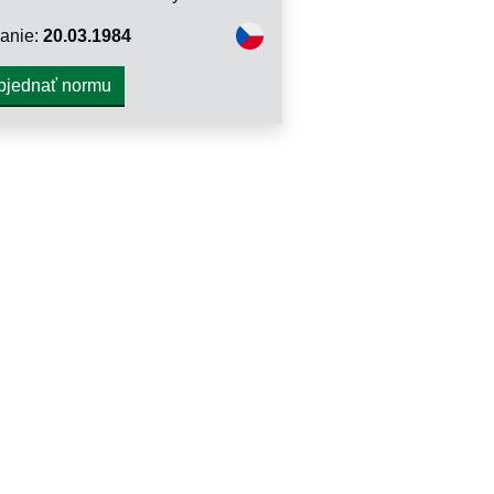
anie:
20.03.1984
bjednať normu