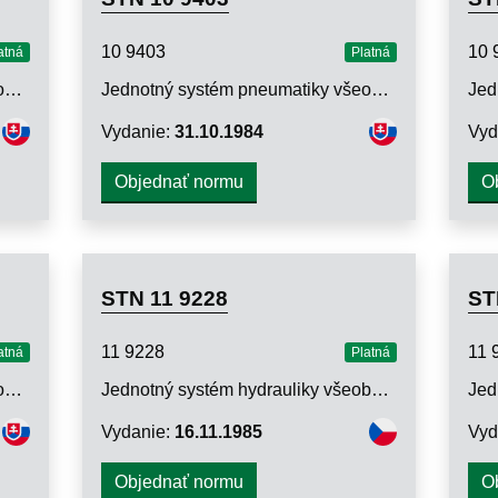
10 9403
10 
atná
Platná
Jednotný systém pneumatiky všeobecného strojárstva. Jednosmerné ventily. Technické požiadavky
Jednotný systém pneumatiky všeobecného strojárstva. Jednosmerné ventily. Metódy skúšok
Vydanie:
31.10.1984
Vyd
Objednať normu
O
STN 11 9228
ST
11 9228
11 
atná
Platná
Jednotný systém pneumatiky všeobecného strojárstva. Škrtiace ventily a škrtiace ventily s jednosmerným ventilom. Metódy skúšok
Jednotný systém hydrauliky všeobecného strojárstva. Servoventily. Technické požiadavky
Vydanie:
16.11.1985
Vyd
Objednať normu
O