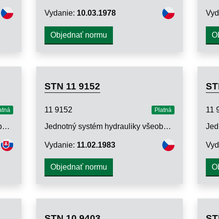
Vydanie:
10.03.1978
Vyd
Objednať normu
O
STN 11 9152
ST
11 9152
11 
atná
Platná
Jednotný systém hydrauliky všeobecného strojárstva. Jednosmerné ventily a hydraulické zámky. Metódy skúšania
Jednotný systém hydrauliky všeobecného strojárstva. Hydrostatické ventily na regulovanie tlaku. Technické požiadavky
Vydanie:
11.02.1983
Vyd
Objednať normu
O
STN 10 9403
ST