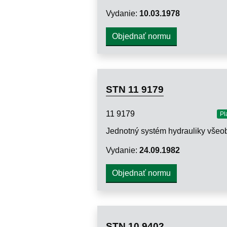
Vydanie:
10.03.1978
Objednať normu
STN 11 9179
11 9179
Pl
Vydanie:
24.09.1982
Objednať normu
STN 10 9402