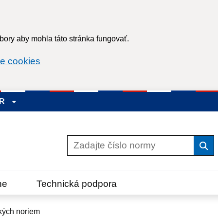
ory aby mohla táto stránka fungovať.
e cookies
SR
Vyh
ne
Technická podpora
kých noriem