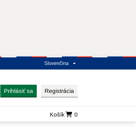
Slovenčina
Prihlásiť sa
Registrácia
ľadať
Košík
0