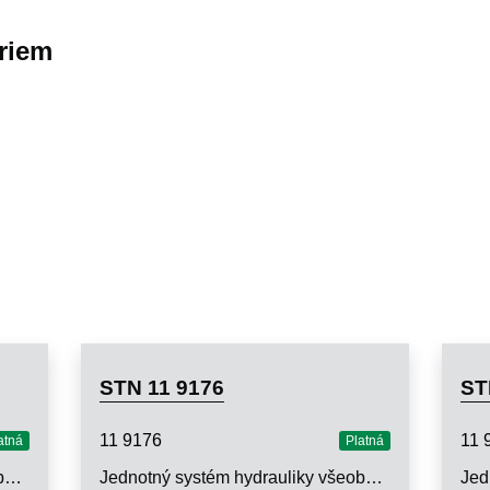
riem
STN 11 9176
ST
11 9176
11 
atná
Platná
Jednotný systém hydrauliky všeobecného strojárstva. Ventily na regulovanie tlaku pre p|idx(n)| 16, 32 a 50 MPa. Typorozmerové rady
Jednotný systém hydrauliky všeobecného strojárstva. Ventily na regulovanie prietoku pre p|idx(n)| 16 a 32 MPa. Typorozmerové rady