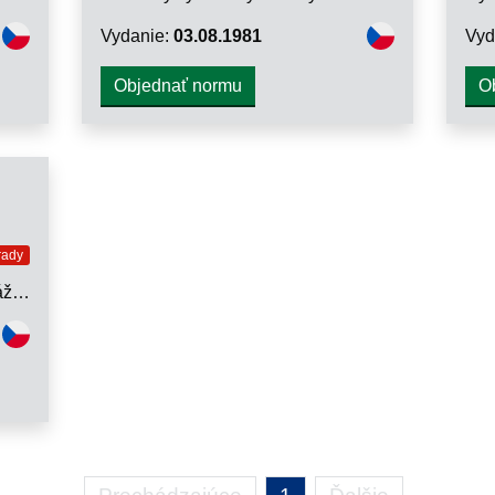
Vydanie:
03.08.1981
Vyd
Objednať normu
O
rady
Hydrostatické mechanizmy. Montážne otvory pre ventily na zaskrutkovanie do otvorov s upevňovacím závitom pre menovitý tlak do 32 MPa. Pripájacie rozmery