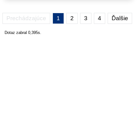
Prechádzajúce
1
2
3
4
Ďalšie
Dotaz zabral 0,395s.