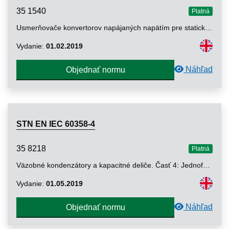
35 1540
Platná
Usmerňovače konvertorov napájaných napätím pre statický synchrónny kompenzátor (STATCOM). Elektrické skúšky
Vydanie:
01.02.2019
Náhľad
Objednať normu
STN EN IEC 60358-4
35 8218
Platná
Väzobné kondenzátory a kapacitné deliče. Časť 4: Jednofázové kapacitné deliče pre jednosmerný a striedavý prúd
Vydanie:
01.05.2019
Náhľad
Objednať normu