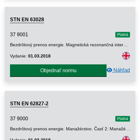
STN EN 63028
37 9001
Platná
Bezdrôtový prenos energie. Magnetická rezonančná interoperabilita. Základná rezonančná špecifikácia systému (BSS)
Vydanie:
01.03.2018
Náhľad
Objednať normu
STN EN 62827-2
37 9000
Platná
Bezdrôtový prenos energie. Manažérstvo. Časť 2: Manažérstvo riadenia viacerých zariadení
Vydanie:
01.03.2018