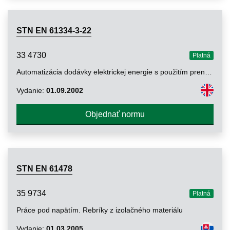
STN EN 61334-3-22
33 4730
Platná
Automatizácia dodávky elektrickej energie s použitím prenosových systémov po vedení. Časť 3-22: Požiadavky na prenos signálov po vedení. Väzobné zariadenia pripojené medzi fázu a zem a medzi tienenie a zem
Vydanie:
01.09.2002
Objednať normu
STN EN 61478
35 9734
Platná
Práce pod napätím. Rebríky z izolačného materiálu
Vydanie:
01.03.2005