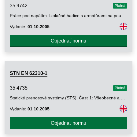
35 9742
Platná
Práce pod napätím. Izolačné hadice s armatúrami na používanie s hydraulickým náradím a zariadením
Vydanie:
01.10.2005
Objednať normu
STN EN 62310-1
35 4735
Platná
Statické prenosové systémy (STS). Časť 1: Všeobecné a bezpečnostné požiadavky
Vydanie:
01.10.2005
Objednať normu