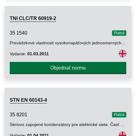
TNI CLC/TR 60919-2
35 1540
Platná
Prevádzkové vlastnosti vysokonapäťových jednosmerných systémov (HVDC) so sieťovými komutovanými meničmi. Časť 2: Poruchy a spínanie
Vydanie:
01.03.2011
Objednať normu
STN EN 60143-4
35 8201
Platná
Sériovo zapojené kondenzátory pre elektrické siete. Časť 4: Sériovo zapojené kondenzátory riadené tyristorom
Vydanie:
01.04.2011