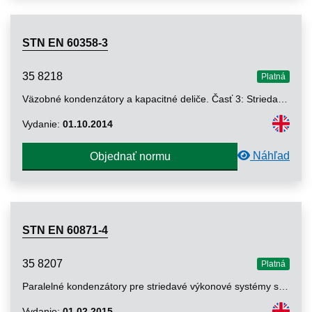
STN EN 60358-3
35 8218
Platná
Väzobné kondenzátory a kapacitné deliče. Časť 3: Striedavé alebo jednosmerné väzobné kondenzátory pre aplikácie harmonických filtrov
Vydanie:
01.10.2014
Náhľad
Objednať normu
STN EN 60871-4
35 8207
Platná
Paralelné kondenzátory pre striedavé výkonové systémy s menovitým napätím vyšším ako 1 000 V. Časť 4: Vnútorné poistky
Vydanie:
01.02.2015