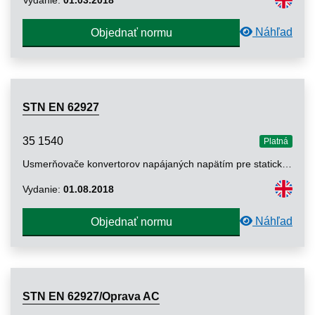
Náhľad
Objednať normu
STN EN 62927
35 1540
Platná
Usmerňovače konvertorov napájaných napätím pre statický synchrónny kompenzátor (STATCOM). Elektrické skúšky
Vydanie:
01.08.2018
Náhľad
Objednať normu
STN EN 62927/Oprava AC