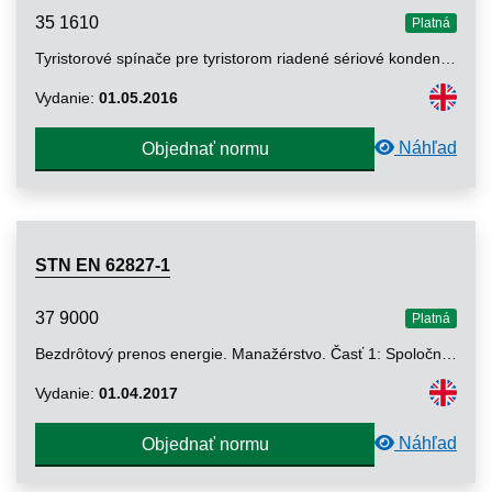
35 1610
Platná
Tyristorové spínače pre tyristorom riadené sériové kondenzátory (TCSC). Elektrické skúšanie
Vydanie:
01.05.2016
Náhľad
Objednať normu
STN EN 62827-1
37 9000
Platná
Bezdrôtový prenos energie. Manažérstvo. Časť 1: Spoločné komponenty
Vydanie:
01.04.2017
Náhľad
Objednať normu