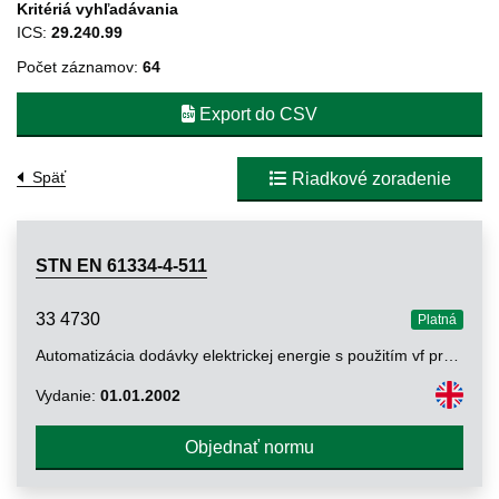
Kritériá vyhľadávania
ICS:
29.240.99
Počet záznamov:
64
Export do CSV
Späť
Riadkové zoradenie
STN EN 61334-4-511
33 4730
Platná
Automatizácia dodávky elektrickej energie s použitím vf prenosových systémov po distribučnom vedení. Časť 4-511: Protokoly diaľkového prenosu údajov. Systémové riadenie. Protokol CIASE
Vydanie:
01.01.2002
Objednať normu