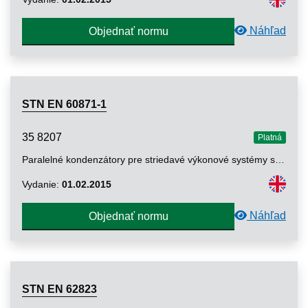
Náhľad
Objednať normu
STN EN 60871-1
35 8207
Platná
Paralelné kondenzátory pre striedavé výkonové systémy s menovitým napätím vyšším než 1 000 V. Časť 1: Všeobecne
Vydanie:
01.02.2015
Náhľad
Objednať normu
STN EN 62823