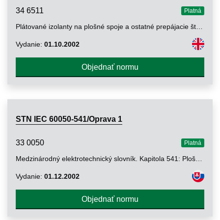
34 6511
Platná
Plátované izolanty na plošné spoje a ostatné prepájacie štruktúry. Časť 2-19: Plátované a neplátované vystužené izolanty. Špecifikácia na vystužené plátované a neplátované izolanty. Meďou plátovaný laminát zosilnený krížovo usporiadanými sklenými vláknami, impregnovaný epoxidovou živicou, s definovanou horľavosťou (vertikálna skúška horenia)
Vydanie:
01.10.2002
Objednať normu
STN IEC 60050-541/Oprava 1
33 0050
Platná
Medzinárodný elektrotechnický slovník. Kapitola 541: Plošné spoje
Vydanie:
01.12.2002
Objednať normu