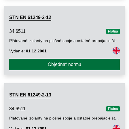
STN EN 61249-2-12
34 6511
Platná
Plátované izolanty na plošné spoje a ostatné prepájacie štruktúry. Časť 2-12: Špecifikácia pre zosilnené plátované a neplátované izolanty. Netkaný laminát zosilnený aramidovými vláknami, impregnovaný epoxidovou živicou, plátovaný meďou, s definovanou horľavosťou
Vydanie:
01.12.2001
Objednať normu
STN EN 61249-2-13
34 6511
Platná
Plátované izolanty na plošné spoje a ostatné prepájacie štruktúry. Časť 2-13: Špecifikácia pre vystužené plátované a neplátované izolanty. Netkaný kyanatanovo-esterový laminát zosilnený aramidovými vláknami, plátovaný meďou, s definovanou horľavosťou
Vydanie:
01.12.2001