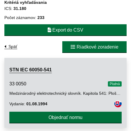
Kritériá vyhľadávania
ICS:
31.180
Počet záznamov:
233
Export do CSV
Späť
Riadkové zoradenie
STN IEC 60050-541
33 0050
Platná
Medzinárodný elektrotechnický slovník. Kapitola 541: Plošné spoje
Vydanie:
01.08.1994
Objednať normu