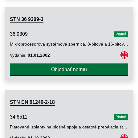
STN 36 9309-3
36 9309
Platná
Mikroprocesorová systémová zbernica. 8-bitové a 16-bitové dáta (MULTIBUS I). Časť 3: Popis mechanických častí a radenie vývodov pre konfiguráciu eurokarty s konektormi (nepriamymi) s kolíkmi a dutinkami
Vydanie:
01.01.2002
Objednať normu
STN EN 61249-2-18
34 6511
Platná
Plátované izolanty na plošné spoje a ostatné prepájacie štruktúry. Časť 2-18: Plátované a neplátované vystužené izolanty. Laminátové dosky plátované medenou fóliou, vystužené netkanými sklenými vláknami, impregnované polyesterovou živicou. Laminátové dosky s definovanou horľavosťou (vertikálna skúška horenia)
Vydanie:
01.10.2002