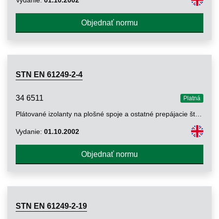
Objednať normu
STN EN 61249-2-4
34 6511
Platná
Plátované izolanty na plošné spoje a ostatné prepájacie štruktúry. Časť 2-4: Plátované a neplátované vystužené izolanty. Laminátové dosky plátované medenou fóliou, vystužené netkanými/tkanými sklenými vláknami, impregnované polyesterovou živicou. Laminátové dosky s definovanou horľavosťou (vertikálna skúška horenia)
Vydanie:
01.10.2002
Objednať normu
STN EN 61249-2-19