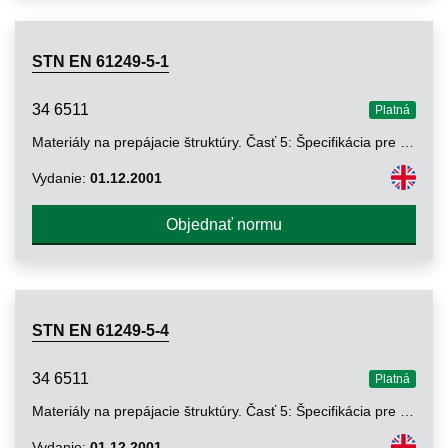
STN EN 61249-5-1
34 6511
Platná
Materiály na prepájacie štruktúry. Časť 5: Špecifikácia pre vodivé filmy a fólie s povlakmi alebo bez nich. Oddiel 1: Medené fólie (na výrobu meďou plátovaných izolantov)
Vydanie:
01.12.2001
Objednať normu
STN EN 61249-5-4
34 6511
Platná
Materiály na prepájacie štruktúry. Časť 5: Špecifikácia pre vodivé filmy a fólie s povlakmi alebo bez nich. Oddiel 4: Vodivé farby na tlač
Vydanie:
01.12.2001