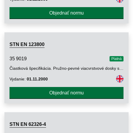
Objednať normu
STN EN 123800
35 9019
Platná
Čiastková špecifikácia. Pružno-pevné viacvrstvové dosky s plošnými spojmi s prepojením vrstiev
Vydanie:
01.11.2000
Objednať normu
STN EN 62326-4