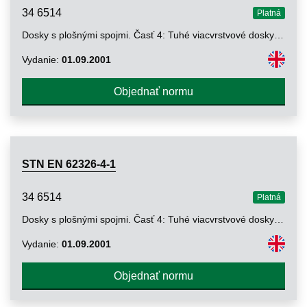
34 6514
Platná
Dosky s plošnými spojmi. Časť 4: Tuhé viacvrstvové dosky s plošnými spojmi s prepojením medzi jednotlivými vrstvami. Špecifikácie
Vydanie:
01.09.2001
Objednať normu
STN EN 62326-4-1
34 6514
Platná
Dosky s plošnými spojmi. Časť 4: Tuhé viacvrstvové dosky s plošnými spojmi s prepojením medzi jednotlivými vrstvami. Oddiel 1: Špecifikácia spôsobilosti. Úrovne požiadaviek A, B, C
Vydanie:
01.09.2001
Objednať normu