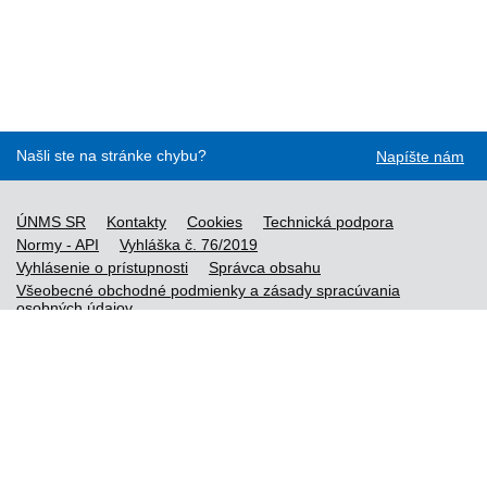
Našli ste na stránke chybu?
Napíšte nám
ÚNMS SR
Kontakty
Cookies
Technická podpora
Normy - API
Vyhláška č. 76/2019
Vyhlásenie o prístupnosti
Správca obsahu
Všeobecné obchodné podmienky a zásady spracúvania
osobných údajov
Nové normy
Licenčné a technické podmienky objednaných noriem
Vysvetlivky k údajom o normách
Všeobecné podmienky poskytovania prístupu k službe STN-
online
Vytvorené v súlade s
Jednotným dizajn manuálom elektronických