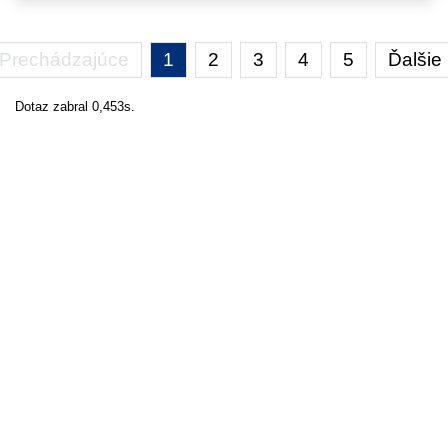
Prechádzajúce
1
2
3
4
5
Ďalšie
Dotaz zabral 0,453s.