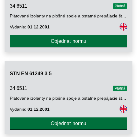
34 6511
Platná
Plátované izolanty na plošné spoje a ostatné prepájacie štruktúry. Časť 3-4: Špecifikácia pre nezosilnené plátované a neplátované dosky (určené na ohybné dosky na plošné spoje); lepidlom pokryté ohybné polyimidové fólie
Vydanie:
01.12.2001
Objednať normu
STN EN 61249-3-5
34 6511
Platná
Plátované izolanty na plošné spoje a ostatné prepájacie štruktúry. Časť 3-5: Špecifikácia pre nezosilnené plátované a neplátované izolanty (určené na ohybné dosky na plošné spoje); prenosné lepiace filmy
Vydanie:
01.12.2001
Objednať normu