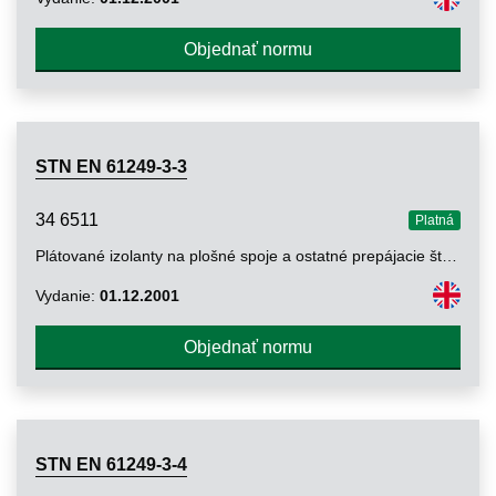
Objednať normu
STN EN 61249-3-3
34 6511
Platná
Plátované izolanty na plošné spoje a ostatné prepájacie štruktúry. Časť 3-3: Špecifikácia pre nezosilnené plátované a neplátované izolanty (určené na ohybné dosky s plošnými spojmi). Ohybný polyesterový film s lepivým povlakom
Vydanie:
01.12.2001
Objednať normu
STN EN 61249-3-4