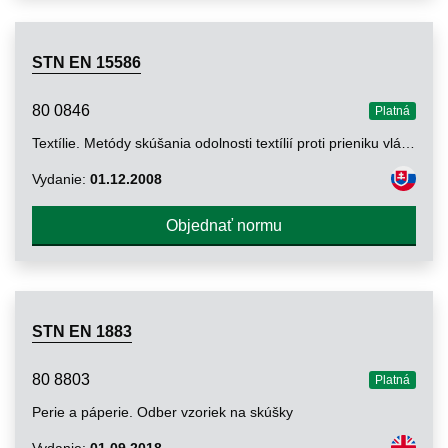
STN EN 15586
80 0846
Platná
Textílie. Metódy skúšania odolnosti textílií proti prieniku vláken. Skúška trením
Vydanie:
01.12.2008
Objednať normu
STN EN 1883
80 8803
Platná
Perie a páperie. Odber vzoriek na skúšky
Vydanie:
01.09.2018