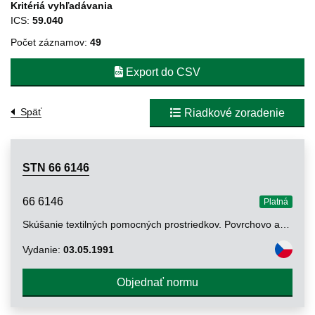
Kritériá vyhľadávania
ICS:
59.040
Počet záznamov:
49
Export do CSV
Späť
Riadkové zoradenie
STN 66 6146
66 6146
Platná
Skúšanie textilných pomocných prostriedkov. Povrchovo aktívne látky - Voda ako rozpúšťadlo na skúšanie - Špecifikácia a metódy skúšania
Vydanie:
03.05.1991
Objednať normu