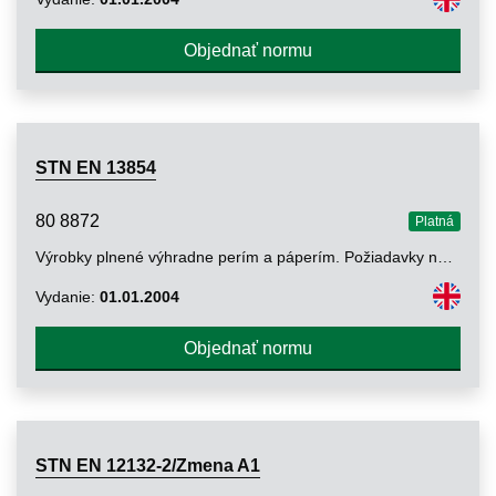
Objednať normu
STN EN 13854
80 8872
Platná
Výrobky plnené výhradne perím a páperím. Požiadavky na čalúnené časti a vankúše
Vydanie:
01.01.2004
Objednať normu
STN EN 12132-2/Zmena A1