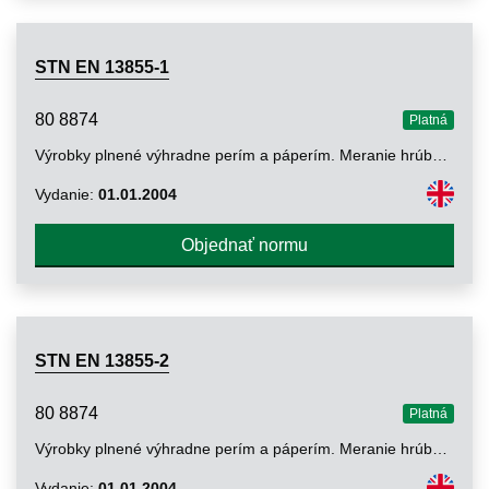
STN EN 13855-1
80 8874
Platná
Výrobky plnené výhradne perím a páperím. Meranie hrúbky a stlačiteľnosti vankúšov. Časť 1: Skúšobná metóda s rotáciou
Vydanie:
01.01.2004
Objednať normu
STN EN 13855-2
80 8874
Platná
Výrobky plnené výhradne perím a páperím. Meranie hrúbky a stlačiteľnosti vankúšov. Časť 2: Skúšobná metóda s osciláciou
Vydanie:
01.01.2004