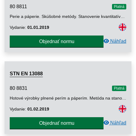
80 8811
Platná
Perie a páperie. Skúšobné metódy. Stanovenie kvantitatívneho zloženia peria a páperia (ručná metóda)
Vydanie:
01.01.2019
Náhľad
Objednať normu
STN EN 13088
80 8831
Platná
Hotové výrobky plnené perím a páperím. Metóda na stanovenie celkovej hmotnosti naplneného výrobku a na stanovenie hmotnosti náplne
Vydanie:
01.02.2019
Náhľad
Objednať normu