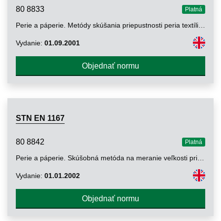
80 8833
Platná
Perie a páperie. Metódy skúšania priepustnosti peria textíliou. Časť 2: Skúška nárazmi
Vydanie:
01.09.2001
Objednať normu
STN EN 1167
80 8842
Platná
Perie a páperie. Skúšobná metóda na meranie veľkosti prikrývok plnených perím a/alebo páperím
Vydanie:
01.01.2002
Objednať normu