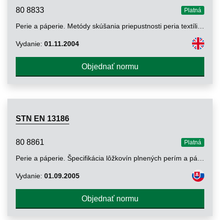
80 8833
Platná
Perie a páperie. Metódy skúšania priepustnosti peria textíliou. Časť 2: Skúška nárazmi
Vydanie:
01.11.2004
Objednať normu
STN EN 13186
80 8861
Platná
Perie a páperie. Špecifikácia lôžkovín plnených perím a páperím
Vydanie:
01.09.2005
Objednať normu