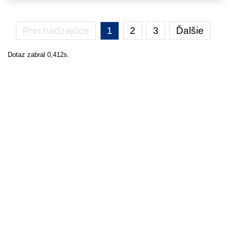
Prechádzajúce
1
2
3
Ďalšie
Dotaz zabral 0,412s.