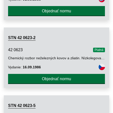
Objednať normu
STN 42 0623-2
42 0623
Platná
Chemický rozbor neželezných kovov a zliatin. Nízkolegované zliatiny medi. Stanovenie obsahu striebra metódou atómovej absorpcie a metódou potenciometrickej titrácie
Vydanie:
16.09.1986
Objednať normu
STN 42 0623-5