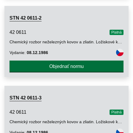
STN 42 0611-2
42 0611
Platná
Chemický rozbor neželezných kovov a zliatin. Ložiskové kovy na báze medi. Stanovenie obsahu medi metódou elektrogravimetrickou
Vydanie:
08.12.1986
Objednať normu
STN 42 0611-3
42 0611
Platná
Chemický rozbor neželezných kovov a zliatin. Ložiskové kovy na báze medi. Stanovenie obsahu olova metódou titračnou
Vydanie:
08.12.1986