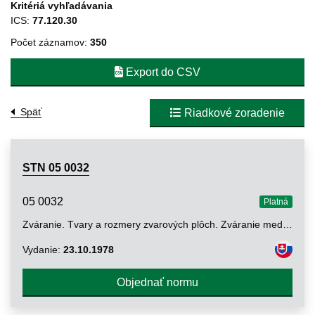
Kritériá vyhľadávania
ICS:
77.120.30
Počet záznamov:
350
Export do CSV
Späť
Riadkové zoradenie
STN 05 0032
05 0032
Platná
Zváranie. Tvary a rozmery zvarových plôch. Zváranie medi a jej zliatin
Vydanie:
23.10.1978
Objednať normu