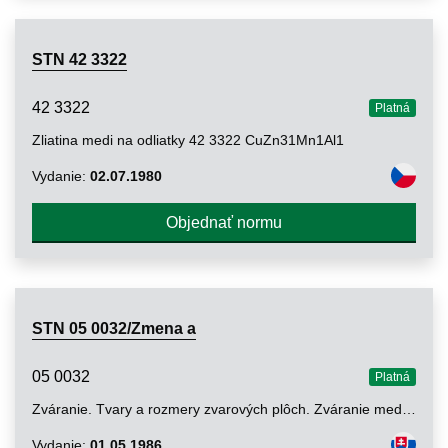
STN 42 3322
42 3322
Platná
Zliatina medi na odliatky 42 3322 CuZn31Mn1Al1
Vydanie:
02.07.1980
Objednať normu
STN 05 0032/Zmena a
05 0032
Platná
Zváranie. Tvary a rozmery zvarových plôch. Zváranie medi a jej zliatin
Vydanie:
01.05.1986