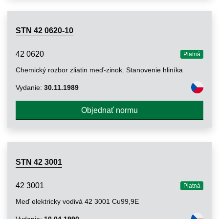
STN 42 0620-10
42 0620
Platná
Chemický rozbor zliatin meď-zinok. Stanovenie hliníka
Vydanie:
30.11.1989
Objednať normu
STN 42 3001
42 3001
Platná
Meď elektricky vodivá 42 3001 Cu99,9E
Vydanie:
10.04.1990