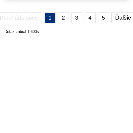
Prechádzajúce
1
2
3
4
5
Ďalšie
Dotaz zabral 1,600s.