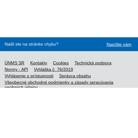
Našli ste na stránke chybu?
Napíšte nám
ÚNMS SR
Kontakty
Cookies
Technická podpora
Normy - API
Vyhláška č. 76/2019
Vyhlásenie o prístupnosti
Správca obsahu
Všeobecné obchodné podmienky a zásady spracúvania
osobných údajov
Nové normy
Licenčné a technické podmienky objednaných noriem
Vysvetlivky k údajom o normách
Všeobecné podmienky poskytovania prístupu k službe STN-
online
Vytvorené v súlade s
Jednotným dizajn manuálom elektronických