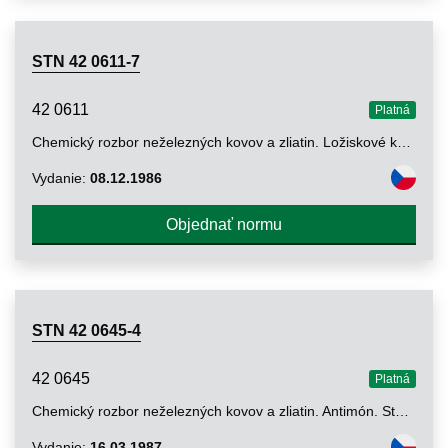
STN 42 0611-7
42 0611
Platná
Chemický rozbor neželezných kovov a zliatin. Ložiskové kovy na báze medi. Stanovenie obsahu striebra metódou potenciometrickou a metódou atómovej absorpcie
Vydanie:
08.12.1986
Objednať normu
STN 42 0645-4
42 0645
Platná
Chemický rozbor neželezných kovov a zliatin. Antimón. Stanovenie obsahu medi metódou fotometrickou, metódou polarografickou a metódou atómovej absorpcie
Vydanie:
16.03.1987