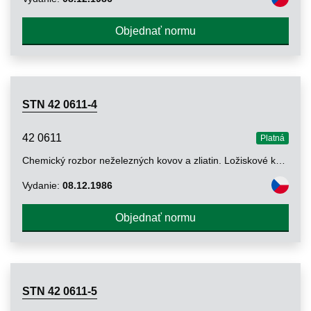
Objednať normu
STN 42 0611-4
42 0611
Platná
Chemický rozbor neželezných kovov a zliatin. Ložiskové kovy na báze medi. Stanovenie obsahu cínu metódou titračnou a metódou atómovej absorpcie
Vydanie:
08.12.1986
Objednať normu
STN 42 0611-5