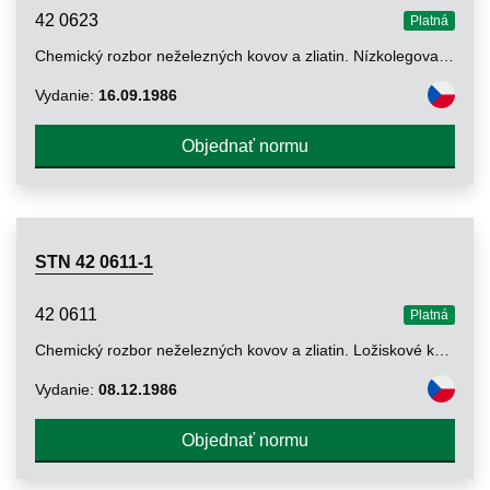
42 0623
Platná
Chemický rozbor neželezných kovov a zliatin. Nízkolegované zliatiny medi. Stanovenie obsahu telúru metódou atómovej absorpcie a metódou potenciometrickej titrácie
Vydanie:
16.09.1986
Objednať normu
STN 42 0611-1
42 0611
Platná
Chemický rozbor neželezných kovov a zliatin. Ložiskové kovy na báze medi. Všeobecné požiadavky na metódy chemického rozboru
Vydanie:
08.12.1986
Objednať normu