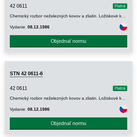
42 0611
Platná
Chemický rozbor neželezných kovov a zliatin. Ložiskové kovy na báze medi. Stanovenie obsahu zinku metódou atómovej absorpcie
Vydanie:
08.12.1986
Objednať normu
STN 42 0611-6
42 0611
Platná
Chemický rozbor neželezných kovov a zliatin. Ložiskové kovy na báze medi. Stanovenie obsahu bizmutu metódou fotometrickou a metódou atómovej absorpcie
Vydanie:
08.12.1986
Objednať normu