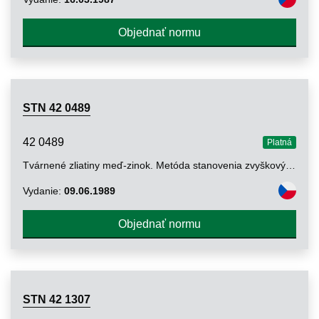
Objednať normu
STN 42 0489
42 0489
Platná
Tvárnené zliatiny meď-zinok. Metóda stanovenia zvyškových vnútorných napätí v atmosfére amoniaku
Vydanie:
09.06.1989
Objednať normu
STN 42 1307