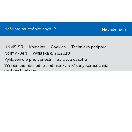
Našli ste na stránke chybu?
Napíšte nám
ÚNMS SR
Kontakty
Cookies
Technická podpora
Normy - API
Vyhláška č. 76/2019
Vyhlásenie o prístupnosti
Správca obsahu
Všeobecné obchodné podmienky a zásady spracúvania
osobných údajov
Nové normy
Licenčné a technické podmienky objednaných noriem
Vysvetlivky k údajom o normách
Všeobecné podmienky poskytovania prístupu k službe STN-
online
Vytvorené v súlade s
Jednotným dizajn manuálom elektronických
služieb.
Prevádzkovateľom služby je Ministerstvo investícií, regionálneho