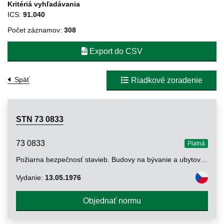
Kritériá vyhľadávania
ICS:
91.040
Počet záznamov:
308
Export do CSV
Späť
Riadkové zoradenie
STN 73 0833
73 0833
Platná
Požiarna bezpečnosť stavieb. Budovy na bývanie a ubytovanie
Vydanie:
13.05.1976
Objednať normu