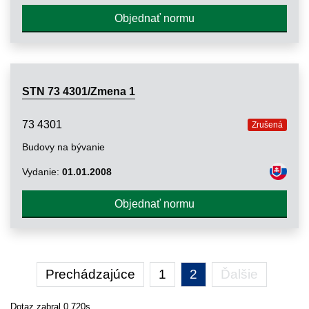
Objednať normu
STN 73 4301/Zmena 1
73 4301
Zrušená
Budovy na bývanie
Vydanie:
01.01.2008
Objednať normu
Prechádzajúce
1
2
Ďalšie
Dotaz zabral 0,720s.