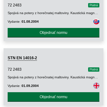
72 2483
Platná
Spojivá na potery z horečnatej maltoviny. Kaustická magnézia a chlorid horečnatý. Časť 1: Definície a požiadavky
Vydanie:
01.08.2004
Objednať normu
STN EN 14016-2
72 2483
Platná
Spojivá na potery z horečnatej maltoviny. Kaustická magnézia a chlorid horečnatý. Časť 2: Skúšobné metódy
Vydanie:
01.09.2004
Objednať normu