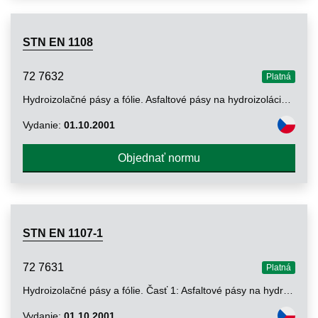
STN EN 1108
72 7632
Platná
Hydroizolačné pásy a fólie. Asfaltové pásy na hydroizoláciu striech. Stanovenie tvarovej stálosti pri cyklických zmenách teploty
Vydanie:
01.10.2001
Objednať normu
STN EN 1107-1
72 7631
Platná
Hydroizolačné pásy a fólie. Časť 1: Asfaltové pásy na hydroizoláciu striech. Stanovenie rozmerovej stálosti
Vydanie:
01.10.2001