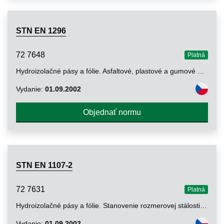
STN EN 1296
72 7648
Platná
Hydroizolačné pásy a fólie. Asfaltové, plastové a gumové pásy a fólie na hydroizoláciu striech. Metóda umelého starnutia vplyvom dlhodobého vystavenia zvýšenej teplote
Vydanie:
01.09.2002
Objednať normu
STN EN 1107-2
72 7631
Platná
Hydroizolačné pásy a fólie. Stanovenie rozmerovej stálosti. Časť 2: Plastové a gumové pásy na hydroizoláciu striech
Vydanie:
01.09.2002