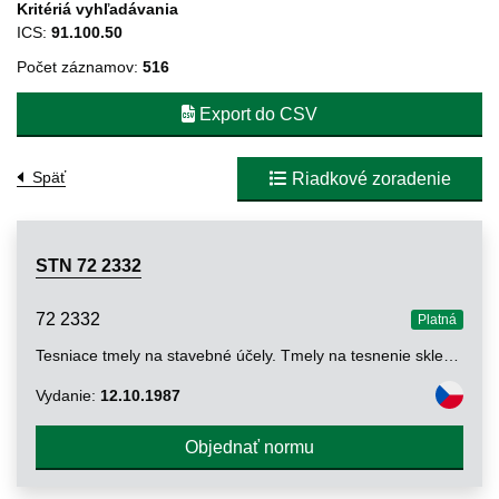
Kritériá vyhľadávania
ICS:
91.100.50
Počet záznamov:
516
Export do CSV
Späť
Riadkové zoradenie
STN 72 2332
72 2332
Platná
Tesniace tmely na stavebné účely. Tmely na tesnenie sklených výplní
Vydanie:
12.10.1987
Objednať normu