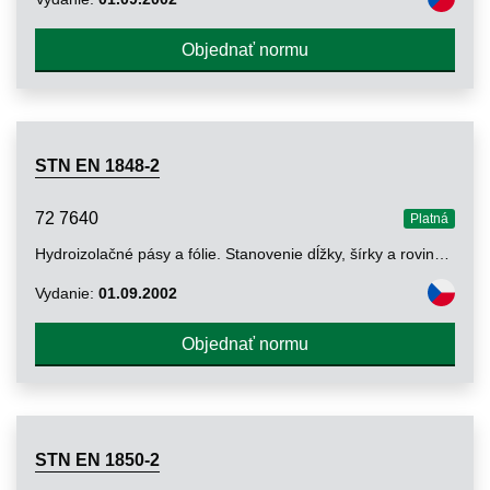
Objednať normu
STN EN 1848-2
72 7640
Platná
Hydroizolačné pásy a fólie. Stanovenie dĺžky, šírky a rovinnosti. Časť 2: Plastové a gumové pásy na hydroizoláciu striech
Vydanie:
01.09.2002
Objednať normu
STN EN 1850-2