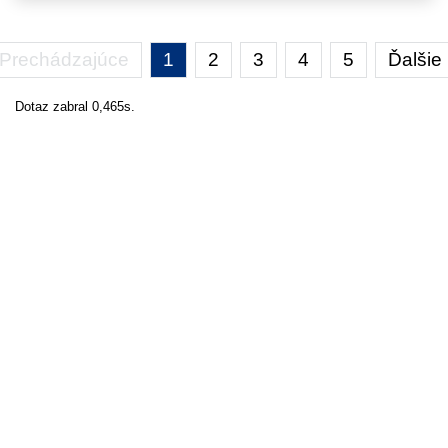
Prechádzajúce
1
2
3
4
5
Ďalšie
Dotaz zabral 0,465s.