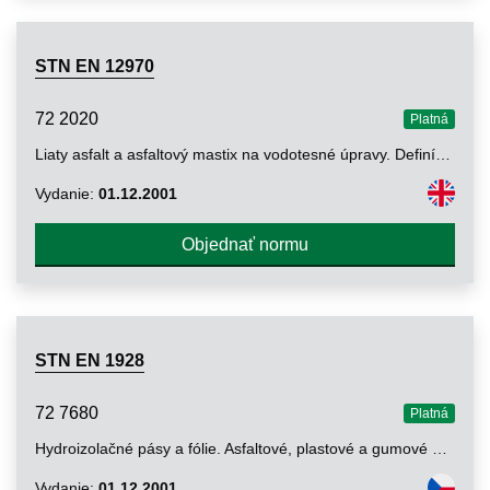
STN EN 12970
72 2020
Platná
Liaty asfalt a asfaltový mastix na vodotesné úpravy. Definície, požiadavky a skúšobné metódy
Vydanie:
01.12.2001
Objednať normu
STN EN 1928
72 7680
Platná
Hydroizolačné pásy a fólie. Asfaltové, plastové a gumové pásy a fólie na hydroizoláciu striech. Stanovenie vodotesnosti
Vydanie:
01.12.2001