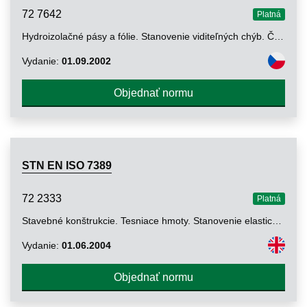
72 7642
Platná
Hydroizolačné pásy a fólie. Stanovenie viditeľných chýb. Časť 2: Plastové a gumové pásy na hydroizoláciu striech
Vydanie:
01.09.2002
Objednať normu
STN EN ISO 7389
72 2333
Platná
Stavebné konštrukcie. Tesniace hmoty. Stanovenie elastického zotavenia tmelov (ISO 7389:2002)
Vydanie:
01.06.2004
Objednať normu