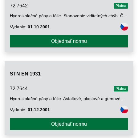
72 7642
Platná
Hydroizolačné pásy a fólie. Stanovenie viditeľných chýb. Časť 1: Asfaltové pásy na hydroizoláciu striech
Vydanie:
01.10.2001
Objednať normu
STN EN 1931
72 7644
Platná
Hydroizolačné pásy a fólie. Asfaltové, plastové a gumové pásy a fólie na hydroizoláciu striech. Stanovenie priepustnosti vodnej pary
Vydanie:
01.12.2001
Objednať normu