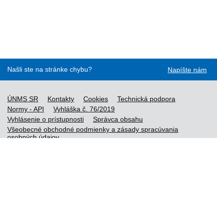
Našli ste na stránke chybu?
Napíšte nám
ÚNMS SR
Kontakty
Cookies
Technická podpora
Normy - API
Vyhláška č. 76/2019
Vyhlásenie o prístupnosti
Správca obsahu
Všeobecné obchodné podmienky a zásady spracúvania
osobných údajov
Nové normy
Licenčné a technické podmienky objednaných noriem
Vysvetlivky k údajom o normách
Všeobecné podmienky poskytovania prístupu k službe STN-
online
Vytvorené v súlade s
Jednotným dizajn manuálom elektronických