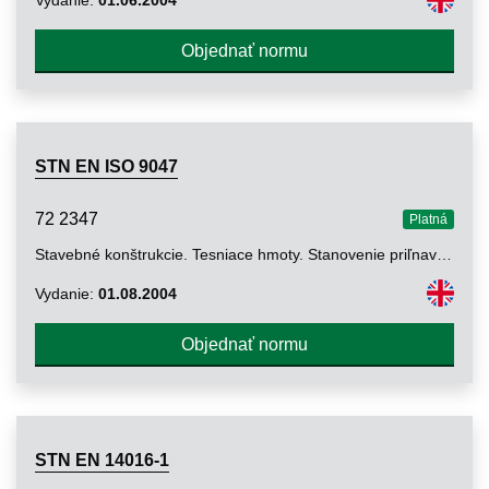
Objednať normu
STN EN ISO 9047
72 2347
Platná
Stavebné konštrukcie. Tesniace hmoty. Stanovenie priľnavosti a súdržnosti tmelov pri premenlivej teplote (ISO 9047:2001)
Vydanie:
01.08.2004
Objednať normu
STN EN 14016-1