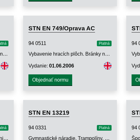
STN EN 749/Oprava AC
ST
94 0511
94 
atná
Platná
Zariadenie hracích plôch. Zariadenie na basketbal. Funkčné a bezpečnostné požiadavky, skúšobné metódy
Vybavenie hracích plôch. Bránky na hádzanú. Funkčné a bezpečnostné požiadavky, skúšobné metódy
Vydanie:
01.06.2006
Vyd
Objednať normu
O
STN EN 13219
ST
94 0331
94 
atná
Platná
Vybavenie hracích plôch. Zariadenie na bedminton. Funkčné a bezpečnostné požiadavky, skúšobné metódy
Gymnastické náradie. Trampolíny. Funkčné a bezpečnostné požiadavky, skúšobné metódy