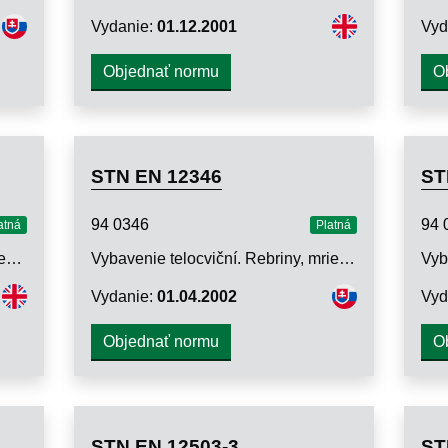
Vydanie:
01.12.2001
Vyd
Objednať normu
O
STN EN 12346
ST
94 0346
94 
atná
Platná
Športové žinenky. Časť 7: Stanovenie statickej tuhosti
Vybavenie telocviční. Rebriny, mriežkové rebríky a šplhacie rámy. Bezpečnostné požiadavky a skúšobné metódy
Vydanie:
01.04.2002
Vyd
Objednať normu
O
STN EN 12503-3
ST