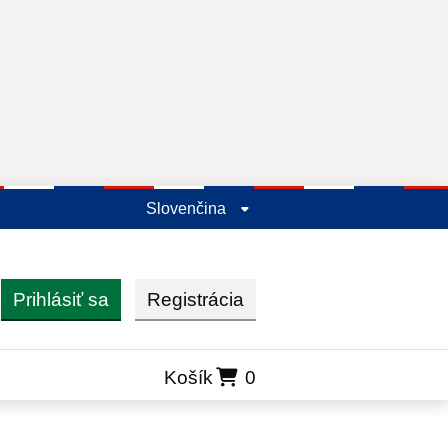
Slovenčina
Prihlásiť sa
Registrácia
ľadať
Košík
0