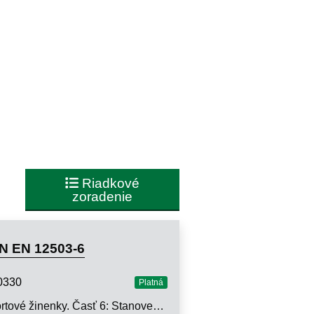
Riadkové
zoradenie
N EN 12503-6
0330
Platná
Športové žinenky. Časť 6: Stanovenie trenia vrchnej strany