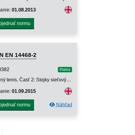
anie:
01.08.2013
bjednať normu
N EN 14468-2
0382
Platná
Stolný tenis. Časť 2: Stojky sieťových zostáv. Požiadavky a skúšobné metódy
anie:
01.09.2015
Náhľad
bjednať normu