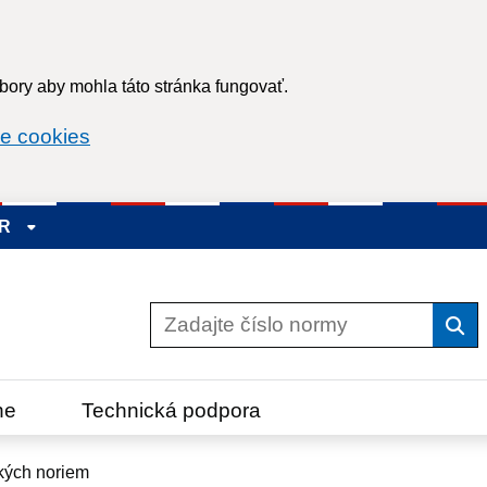
ory aby mohla táto stránka fungovať.
e cookies
SR
Vyh
ne
Technická podpora
kých noriem