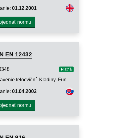
anie:
01.12.2001
bjednať normu
N EN 12432
0348
Platná
Vybavenie telocviční. Kladiny. Funkčné a bezpečnostné požiadavky, skúšobné metódy
anie:
01.04.2002
bjednať normu
N EN 916