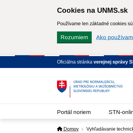
Cookies na UNMS.sk
Používame len základné cookies súb
Rozumiem
Ako používam
Oficiálna stránka
verejnej správy 
Portál noriem
STN-onli
Domov
Vyhľadávanie technic