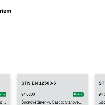
riem
STN EN 12503-5
ST
94 0330
94 
atná
Platná
Vybavenie telocviční. Hrazdy. Bezpečnostné požiadavky a skúšobné metódy
Športové žinenky. Časť 5: Stanovenie trenia spodnej strany