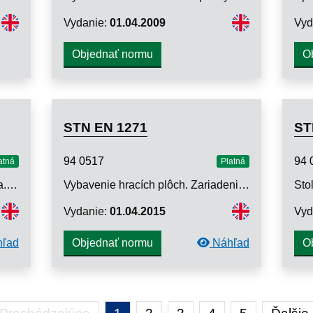
Vydanie:
01.04.2009
Vyd
Objednať normu
O
STN EN 1271
ST
94 0517
94 
atná
Platná
Stacionárne tréningové zariadenia. Časť 6: Bežecké pásy, ďalšie špecifické bezpečnostné požiadavky a skúšobné metódy
Vybavenie hracích plôch. Zariadenie na volejbal. Funkčné a bezpečnostné požiadavky, skúšobné metódy
Vydanie:
01.04.2015
Vyd
ľad
Náhľad
Objednať normu
O