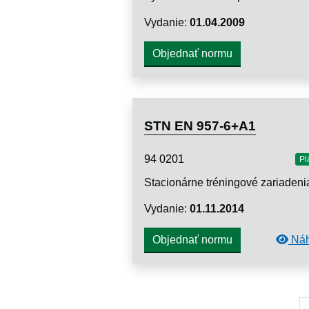
Vydanie:
01.04.2009
Objednať normu
STN EN 957-6+A1
94 0201
Pl
Vydanie:
01.11.2014
Náh
Objednať normu