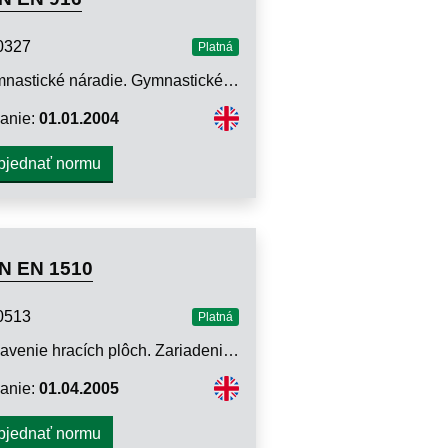
0327
Platná
Gymnastické náradie. Gymnastické debny. Požiadavky a skúšobné metódy vrátane bezpečnosti
anie:
01.01.2004
bjednať normu
N EN 1510
0513
Platná
Vybavenie hracích plôch. Zariadenie na tenis. Funkčné a bezpečnostné požiadavky, skúšobné metódy
anie:
01.04.2005
bjednať normu