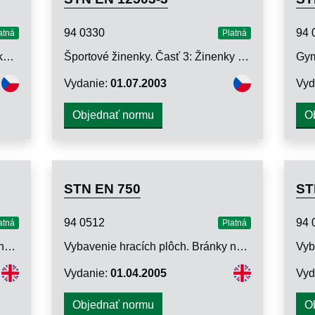
94 0330
94 
atná
Platná
Gymnastické náradie. Kruhy. Funkčné a bezpečnostné požiadavky, skúšobné metódy
Športové žinenky. Časť 3: Žinenky na judo. Bezpečnostné požiadavky
Vydanie:
01.07.2003
Vyd
Objednať normu
O
STN EN 750
ST
94 0512
94 
atná
Platná
Vybavenie hracích plôch. Bránky na hádzanú. Funkčné a bezpečnostné požiadavky, skúšobné metódy
Vybavenie hracích plôch. Bránky na pozemný hokej. Funkčné a bezpečnostné požiadavky, skúšobné metódy
Vydanie:
01.04.2005
Vyd
Objednať normu
O