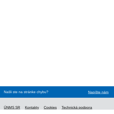
Našli ste na stránke chybu?
Napíšte nám
ÚNMS SR
Kontakty
Cookies
Technická podpora
Normy - API
Vyhláška č. 76/2019