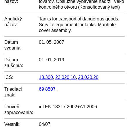
názov:
tovarov. Obslužné vybavenie nádrží. Veko
kontrolného otvoru (Konsolidovaný text)
Anglický
Tanks for transport of dangerous goods.
názov:
Service equipment for tanks. Manhole
cover assembly.
Dátum
01. 05. 2007
vydania:
Dátum
01. 01. 2019
zrušenia:
ICS:
13.300
,
23.020.10
,
23.020.20
Triediaci
69 8507
znak:
Úroveň
idt EN 13317:2002+A1:2006
zapracovania:
Vestník:
04/07