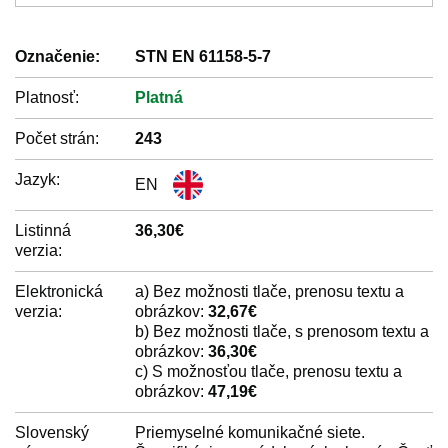
Označenie:
STN EN 61158-5-7
Platnosť:
Platná
Počet strán:
243
Jazyk:
EN
Listinná
36,30€
verzia:
Elektronická
a) Bez možnosti tlače, prenosu textu a
verzia:
obrázkov:
32,67€
b) Bez možnosti tlače, s prenosom textu a
obrázkov:
36,30€
c) S možnosťou tlače, prenosu textu a
obrázkov:
47,19€
Slovenský
Priemyselné komunikačné siete.