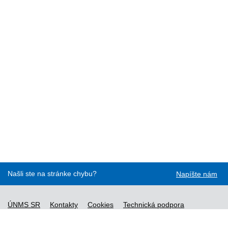
Našli ste na stránke chybu?
Napíšte nám
ÚNMS SR
Kontakty
Cookies
Technická podpora
Normy - API
Vyhláška č. 76/2019
Vyhlásenie o prístupnosti
Správca obsahu