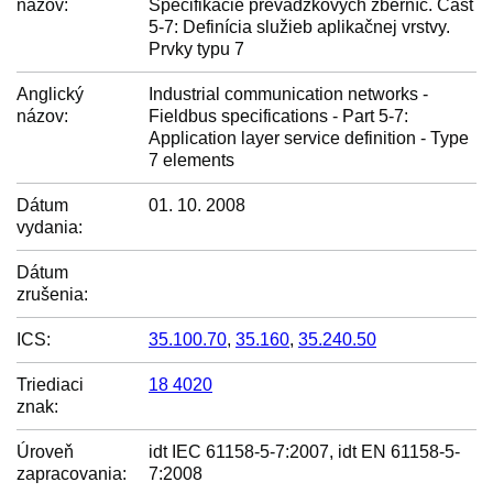
názov:
Špecifikácie prevádzkových zberníc. Časť
5-7: Definícia služieb aplikačnej vrstvy.
Prvky typu 7
Anglický
Industrial communication networks -
názov:
Fieldbus specifications - Part 5-7:
Application layer service definition - Type
7 elements
Dátum
01. 10. 2008
vydania:
Dátum
zrušenia:
ICS:
35.100.70
,
35.160
,
35.240.50
Triediaci
18 4020
znak:
Úroveň
idt IEC 61158-5-7:2007, idt EN 61158-5-
zapracovania:
7:2008