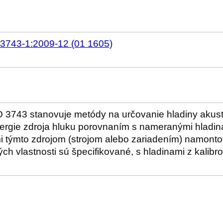
3743-1:2009-12 (01 1605)
O 3743 stanovuje metódy na určovanie hladiny akus
nergie zdroja hluku porovnaním s nameranými hladin
 týmto zdrojom (strojom alebo zariadením) namonto
ých vlastnosti sú špecifikované, s hladinami z kali