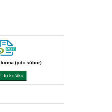
 forma (pdc súbor)
ť do košíka