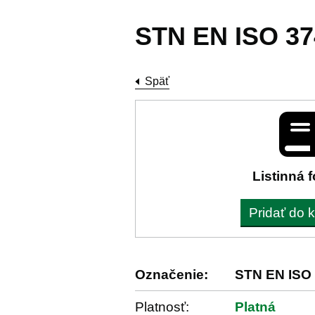
STN EN ISO 37
Späť
Listinná 
Pridať do 
Označenie:
STN EN ISO 
Platnosť:
Platná