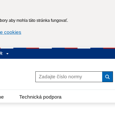
ory aby mohla táto stránka fungovať.
e cookies
SR
Vyh
ne
Technická podpora