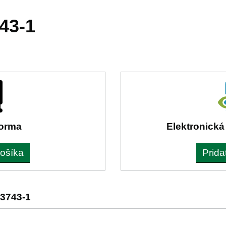
43-1
forma
Elektronická
košíka
Prida
3743-1