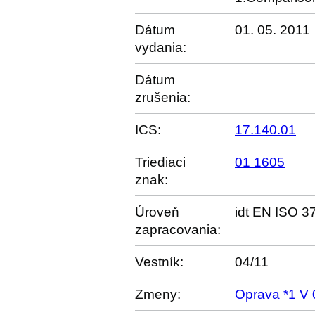
Dátum
01. 05. 2011
vydania:
Dátum
zrušenia:
ICS:
17.140.01
Triediaci
01 1605
znak:
Úroveň
idt EN ISO 3
zapracovania:
Vestník:
04/11
Zmeny:
Oprava *1 V 