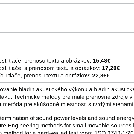
sti tlače, prenosu textu a obrázkov:
15,48€
sti tlače, s prenosom textu a obrázkov:
17,20€
ou tlače, prenosu textu a obrázkov:
22,36€
čovanie hladín akustického výkonu a hladín akustic
tlaku. Technické metódy pre malé prenosné zdroje v
 metóda pre skúšobné miestnosti s tvrdými stenami
termination of sound power levels and sound energy 
re.Engineering methods for small movable sources in
 method for a hard-walled test room (ISO 3743-1:20