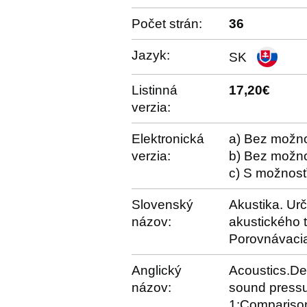
Počet strán:
36
Jazyk:
SK
Listinná
17,20€
verzia:
Elektronická
a) Bez možno
verzia:
b) Bez možno
c) S možnosť
Slovenský
Akustika. Ur
názov:
akustického 
Porovnávacia
Anglický
Acoustics.De
názov:
sound pressu
1:Comparison