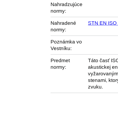
Nahradzujúce
normy:
Nahradené
STN EN ISO 
normy:
Poznámka vo
Vestníku:
Predmet
Táto časť IS
normy:
akustickej e
vyžarovanými
stenami, ktor
zvuku.