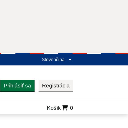
Slovenčina
Prihlásiť sa
Registrácia
ľadať
Košík
0