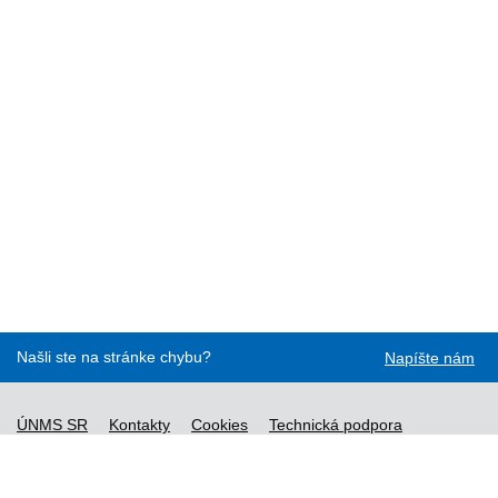
Našli ste na stránke chybu?
Napíšte nám
ÚNMS SR
Kontakty
Cookies
Technická podpora
Normy - API
Vyhláška č. 76/2019
Vyhlásenie o prístupnosti
Správca obsahu
Všeobecné obchodné podmienky a zásady spracúvania