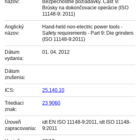
názov:
Bezpečnostné požiadavky. Časť 9:
Brúsky na dokončovacie operácie (ISO
11148-9: 2011)
Anglický
Hand-held non-electric power tools -
názov:
Safety requirements - Part 9: Die grinders
(ISO 11148-9:2011)
Dátum
01. 04. 2012
vydania:
Dátum
zrušenia:
ICS:
25.140.10
Triediaci
23 9060
znak:
Úroveň
idt EN ISO 11148-9:2011, idt ISO 11148-
zapracovania:
9:2011