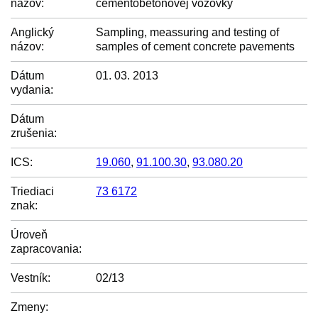
názov:
cementobetónovej vozovky
Anglický
Sampling, meassuring and testing of
názov:
samples of cement concrete pavements
Dátum
01. 03. 2013
vydania:
Dátum
zrušenia:
ICS:
19.060
,
91.100.30
,
93.080.20
Triediaci
73 6172
znak:
Úroveň
zapracovania:
Vestník:
02/13
Zmeny: