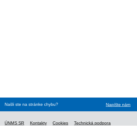
Našli ste na stránke chybu?
Napíšte nám
ÚNMS SR
Kontakty
Cookies
Technická podpora
Normy - API
Vyhláška č. 76/2019
Vyhlásenie o prístupnosti
Správca obsahu