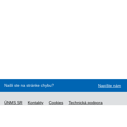
Našli ste na stránke chybu?
Napíšte nám
ÚNMS SR
Kontakty
Cookies
Technická podpora
Normy - API
Vyhláška č. 76/2019
Vyhlásenie o prístupnosti
Správca obsahu
Všeobecné obchodné podmienky a zásady spracúvania
osobných údajov