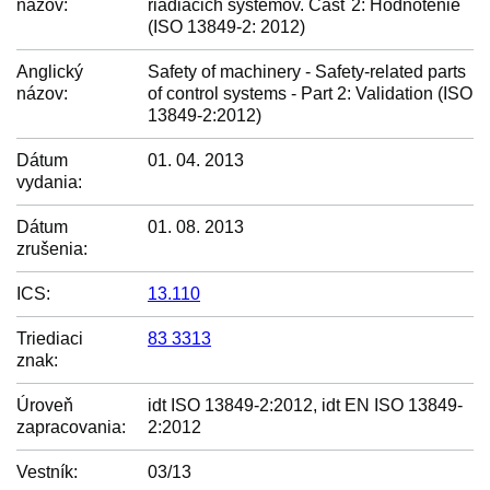
názov:
riadiacich systémov. Časť 2: Hodnotenie
(ISO 13849-2: 2012)
Anglický
Safety of machinery - Safety-related parts
názov:
of control systems - Part 2: Validation (ISO
13849-2:2012)
Dátum
01. 04. 2013
vydania:
Dátum
01. 08. 2013
zrušenia:
ICS:
13.110
Triediaci
83 3313
znak:
Úroveň
idt ISO 13849-2:2012, idt EN ISO 13849-
zapracovania:
2:2012
Vestník:
03/13