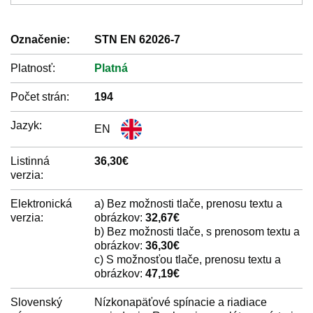
Označenie:
STN EN 62026-7
Platnosť:
Platná
Počet strán:
194
Jazyk:
EN
Listinná
36,30€
verzia:
Elektronická
a) Bez možnosti tlače, prenosu textu a
verzia:
obrázkov:
32,67€
b) Bez možnosti tlače, s prenosom textu a
obrázkov:
36,30€
c) S možnosťou tlače, prenosu textu a
obrázkov:
47,19€
Slovenský
Nízkonapäťové spínacie a riadiace