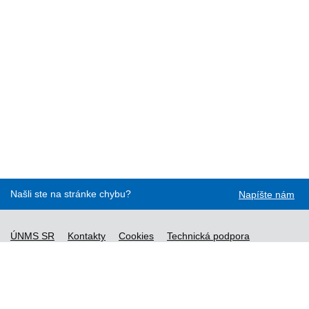
Našli ste na stránke chybu?
Napíšte nám
ÚNMS SR
Kontakty
Cookies
Technická podpora
Normy - API
Vyhláška č. 76/2019
Vyhlásenie o prístupnosti
Správca obsahu
Všeobecné obchodné podmienky a zásady spracúvania
osobných údajov
Nové normy