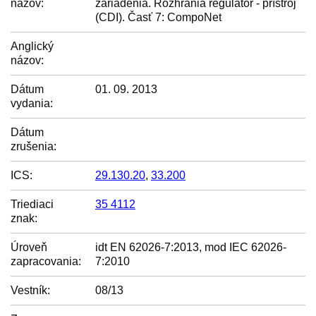
názov:
zariadenia. Rozhrania regulátor - prístroj
(CDI). Časť 7: CompoNet
Anglický
názov:
Dátum
01. 09. 2013
vydania:
Dátum
zrušenia:
ICS:
29.130.20
,
33.200
Triediaci
35 4112
znak:
Úroveň
idt EN 62026-7:2013, mod IEC 62026-
zapracovania:
7:2010
Vestník:
08/13