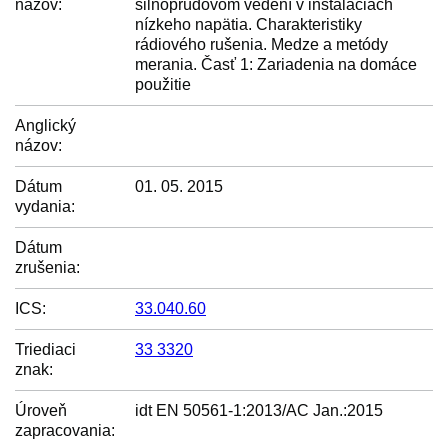
názov:
silnoprúdovom vedení v inštaláciach
nízkeho napätia. Charakteristiky
rádiového rušenia. Medze a metódy
merania. Časť 1: Zariadenia na domáce
použitie
Anglický
názov:
Dátum
01. 05. 2015
vydania:
Dátum
zrušenia:
ICS:
33.040.60
Triediaci
33 3320
znak:
Úroveň
idt EN 50561-1:2013/AC Jan.:2015
zapracovania: