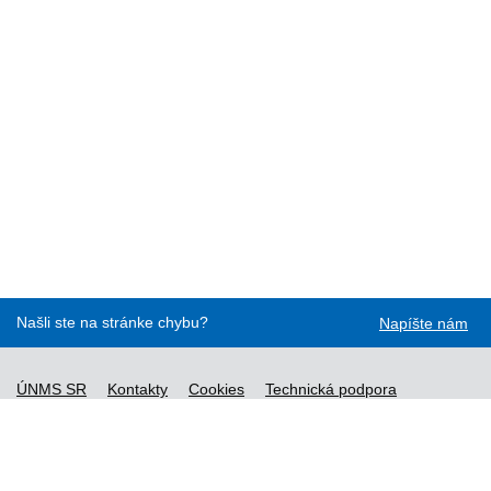
Našli ste na stránke chybu?
Napíšte nám
ÚNMS SR
Kontakty
Cookies
Technická podpora
Normy - API
Vyhláška č. 76/2019
Vyhlásenie o prístupnosti
Správca obsahu
Všeobecné obchodné podmienky a zásady spracúvania
osobných údajov