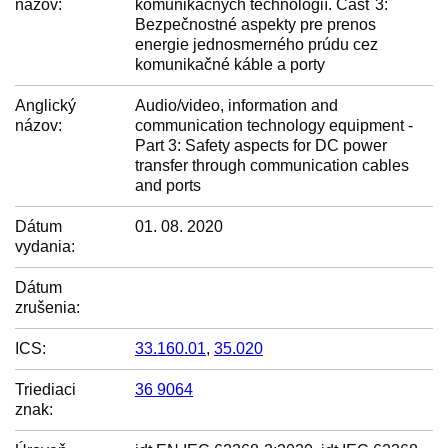
názov:
komunikačných technológií. Časť 3:
Bezpečnostné aspekty pre prenos
energie jednosmerného prúdu cez
komunikačné káble a porty
Anglický
Audio/video, information and
názov:
communication technology equipment -
Part 3: Safety aspects for DC power
transfer through communication cables
and ports
Dátum
01. 08. 2020
vydania:
Dátum
zrušenia:
ICS:
33.160.01
,
35.020
Triediaci
36 9064
znak: