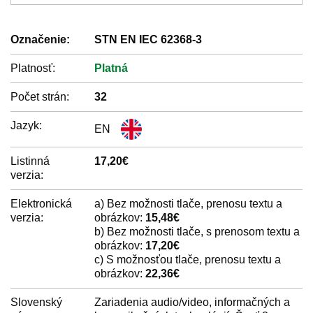
Označenie:
STN EN IEC 62368-3
Platnosť:
Platná
Počet strán:
32
Jazyk:
EN
Listinná
17,20€
verzia:
Elektronická
a) Bez možnosti tlače, prenosu textu a
verzia:
obrázkov:
15,48€
b) Bez možnosti tlače, s prenosom textu a
obrázkov:
17,20€
c) S možnosťou tlače, prenosu textu a
obrázkov:
22,36€
Slovenský
Zariadenia audio/video, informačných a