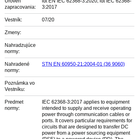
Úroveň
idt EN IEC 62368-3:2020, idt IEC 62368-
zapracovania:
3:2017
Vestník:
07/20
Zmeny:
Nahradzujúce
normy:
Nahradené
STN EN 60950-21:2004-01 (36 9060)
normy:
Poznámka vo
Vestníku:
Predmet
IEC 62368-3:2017 applies to equipment
normy:
intended to supply and receive operating
power through communication cables or
ports. It covers particular requirements for
circuits that are designed to transfer DC
power from a power sourcing equipment