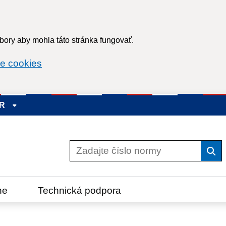
ory aby mohla táto stránka fungovať.
e cookies
SR
Vyh
ne
Technická podpora