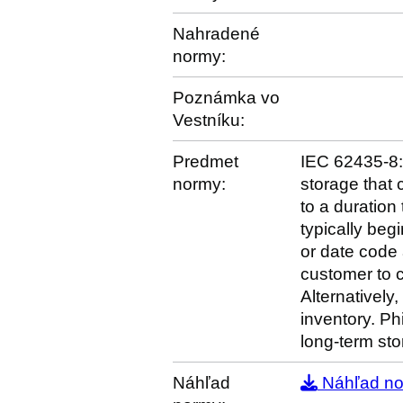
Nahradené
normy:
Poznámka vo
Vestníku:
Predmet
IEC 62435-8:2
normy:
storage that 
to a duration
typically beg
or date code a
customer to c
Alternativel
inventory. Ph
long-term st
Náhľad
Náhľad n