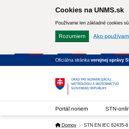
Cookies na UNMS.sk
Používame len základné cookies súb
Rozumiem
Ako používam
Oficiálna stránka
verejnej správy 
Portál noriem
STN-onli
Domov
STN EN IEC 62435-8