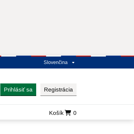
Slovenčina
Prihlásiť sa
Registrácia
ľadať
Košík
0