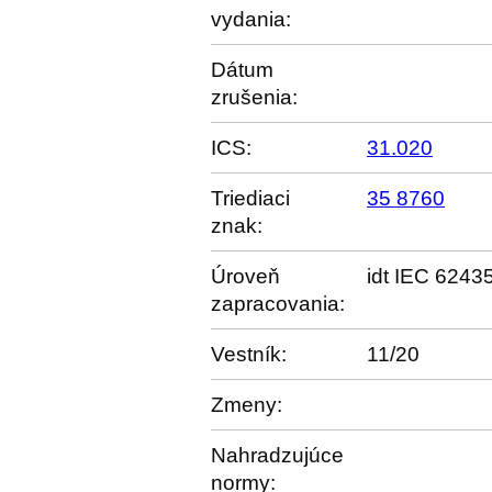
vydania:
Dátum
zrušenia:
ICS:
31.020
Triediaci
35 8760
znak:
Úroveň
idt IEC 6243
zapracovania:
Vestník:
11/20
Zmeny:
Nahradzujúce
normy: