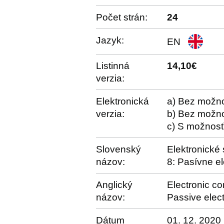
Počet strán:
24
Jazyk:
EN
Listinná
14,10€
verzia:
Elektronická
a) Bez možno
verzia:
b) Bez možno
c) S možnosť
Slovenský
Elektronické
názov:
8: Pasívne el
Anglický
Electronic co
názov:
Passive elec
Dátum
01. 12. 2020