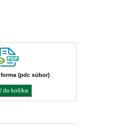
 forma (pdc súbor)
ť do košíka