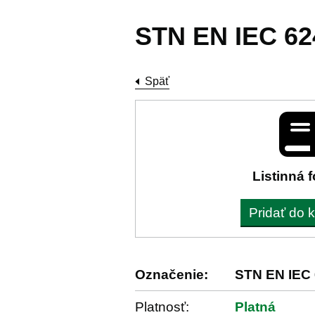
STN EN IEC 62
Späť
Listinná 
Pridať do 
Označenie:
STN EN IEC 
Platnosť:
Platná