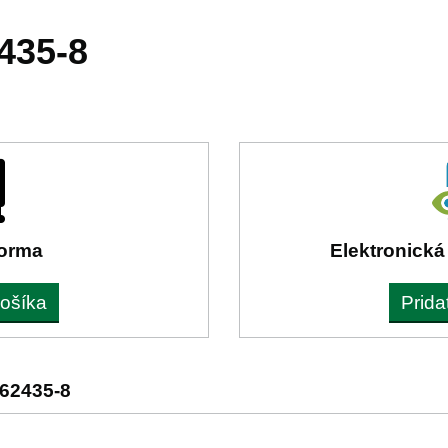
435-8
forma
Elektronická
košíka
Prida
62435-8