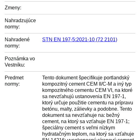
Zmeny:
Nahradzujúce
normy:
Nahradené
STN EN 197-5:2021-10 (72 2101)
normy:
Poznámka vo
Vestníku:
Predmet
Tento dokument špecifikuje portlandský
normy:
kompozitný cement CEM II/C-M a iný typ
kompozitného cementu CEM VI, na ktoré
sa nevzťahujú ustanovenia EN 197-1,
ktorý určuje použitie cementu na prípravu
betónu, malty, zálievky a podobne. Tento
dokument sa nevzťahuje na: bežný
cement, na ktorý sa vzťahuje EN 197-1;
špeciálny cement s veľmi nízkym
hydratačným teplom, na ktorý sa vzťahuje