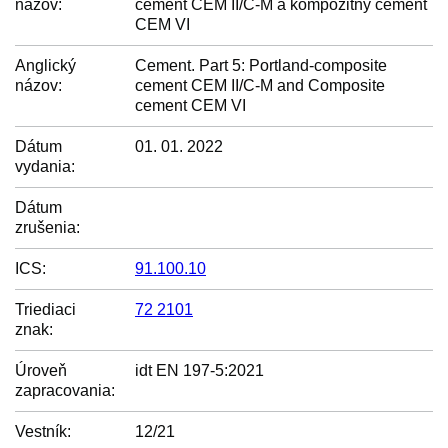
názov:
cement CEM II/C-M a kompozitný cement
CEM VI
Anglický
Cement. Part 5: Portland-composite
názov:
cement CEM II/C-M and Composite
cement CEM VI
Dátum
01. 01. 2022
vydania:
Dátum
zrušenia:
ICS:
91.100.10
Triediaci
72 2101
znak:
Úroveň
idt EN 197-5:2021
zapracovania:
Vestník:
12/21