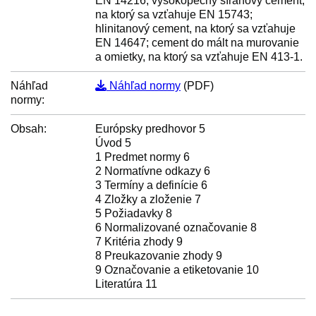
EN 14216; vysokopecný síranový cement,
na ktorý sa vzťahuje EN 15743;
hlinitanový cement, na ktorý sa vzťahuje
EN 14647; cement do mált na murovanie
a omietky, na ktorý sa vzťahuje EN 413-1.
Náhľad
Náhľad normy
(PDF)
normy:
Obsah:
Európsky predhovor 5
Úvod 5
1 Predmet normy 6
2 Normatívne odkazy 6
3 Termíny a definície 6
4 Zložky a zloženie 7
5 Požiadavky 8
6 Normalizované označovanie 8
7 Kritéria zhody 9
8 Preukazovanie zhody 9
9 Označovanie a etiketovanie 10
Literatúra 11