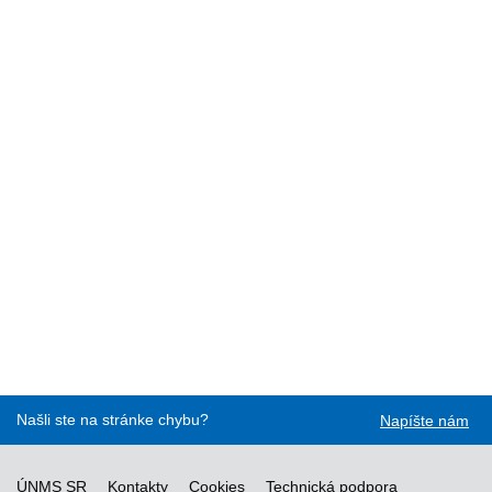
Našli ste na stránke chybu?
Napíšte nám
ÚNMS SR
Kontakty
Cookies
Technická podpora