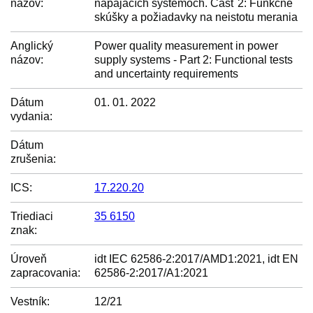
názov:
napájacích systémoch. Časť 2: Funkčné
skúšky a požiadavky na neistotu merania
Anglický
Power quality measurement in power
názov:
supply systems - Part 2: Functional tests
and uncertainty requirements
Dátum
01. 01. 2022
vydania:
Dátum
zrušenia:
ICS:
17.220.20
Triediaci
35 6150
znak:
Úroveň
idt IEC 62586-2:2017/AMD1:2021, idt EN
zapracovania:
62586-2:2017/A1:2021
Vestník:
12/21