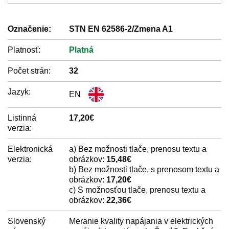
Označenie:
STN EN 62586-2/Zmena A1
Platnosť:
Platná
Počet strán:
32
Jazyk:
EN
Listinná
17,20€
verzia:
Elektronická
a) Bez možnosti tlače, prenosu textu a
verzia:
obrázkov:
15,48€
b) Bez možnosti tlače, s prenosom textu a
obrázkov:
17,20€
c) S možnosťou tlače, prenosu textu a
obrázkov:
22,36€
Slovenský
Meranie kvality napájania v elektrických