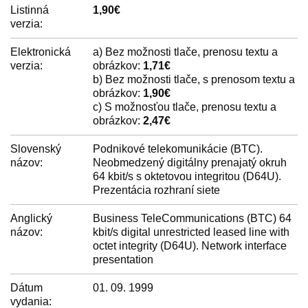
Listinná
1,90€
verzia:
Elektronická
a) Bez možnosti tlače, prenosu textu a
verzia:
obrázkov:
1,71€
b) Bez možnosti tlače, s prenosom textu a
obrázkov:
1,90€
c) S možnosťou tlače, prenosu textu a
obrázkov:
2,47€
Slovenský
Podnikové telekomunikácie (BTC).
názov:
Neobmedzený digitálny prenajatý okruh
64 kbit/s s oktetovou integritou (D64U).
Prezentácia rozhraní siete
Anglický
Business TeleCommunications (BTC) 64
názov:
kbit/s digital unrestricted leased line with
octet integrity (D64U). Network interface
presentation
Dátum
01. 09. 1999
vydania: