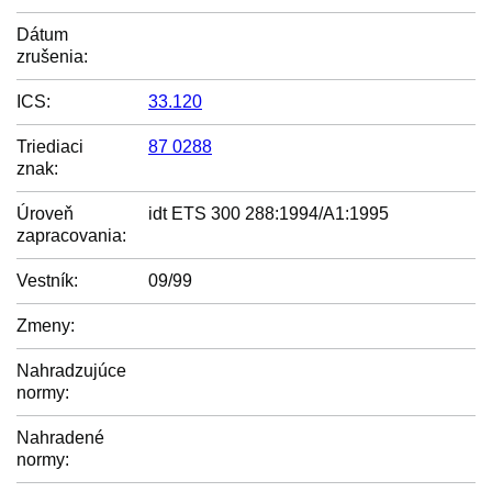
Dátum
zrušenia:
ICS:
33.120
Triediaci
87 0288
znak:
Úroveň
idt ETS 300 288:1994/A1:1995
zapracovania:
Vestník:
09/99
Zmeny:
Nahradzujúce
normy:
Nahradené
normy: