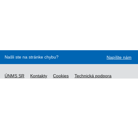
Našli ste na stránke chybu?
Napíšte nám
ÚNMS SR
Kontakty
Cookies
Technická podpora
Normy - API
Vyhláška č. 76/2019
Vyhlásenie o prístupnosti
Správca obsahu
Všeobecné obchodné podmienky a zásady spracúvania
osobných údajov
Nové normy
Licenčné a technické podmienky objednaných noriem
Vysvetlivky k údajom o normách
Všeobecné podmienky poskytovania prístupu k službe STN-
online