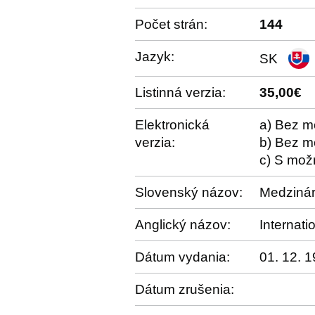
Počet strán:
144
Jazyk:
SK
Listinná verzia:
35,00€
Elektronická
a) Bez m
verzia:
b) Bez m
c) S mož
Slovenský názov:
Medzinár
Anglický názov:
Internat
Dátum vydania:
01. 12. 
Dátum zrušenia: