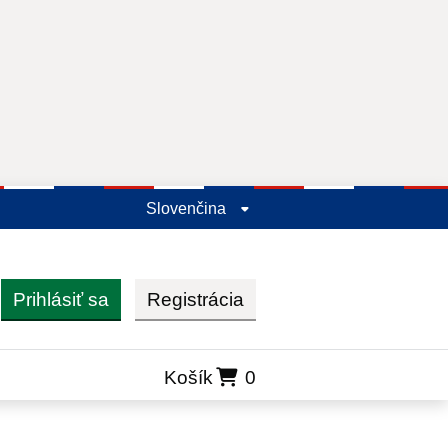
Slovenčina
Prihlásiť sa
Registrácia
ľadať
Košík
0