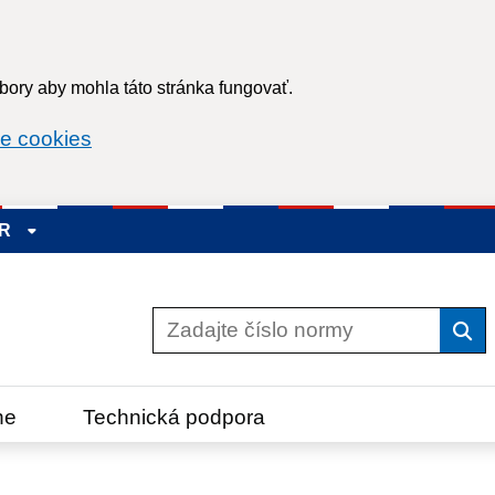
ory aby mohla táto stránka fungovať.
e cookies
SR
Vyh
ne
Technická podpora