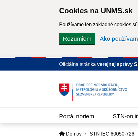
Cookies na UNMS.sk
Používame len základné cookies súb
Rozumiem
Ako používam
Oficiálna stránka
verejnej správy 
Portál noriem
STN-onli
Domov
STN IEC 60050-726