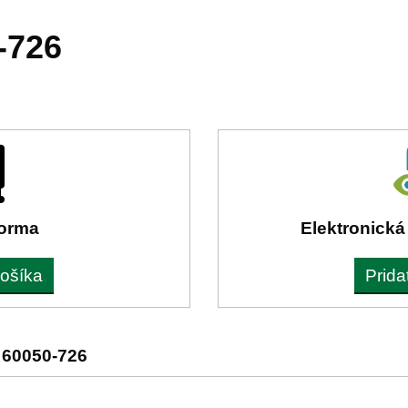
-726
forma
Elektronická
košíka
Prida
 60050-726