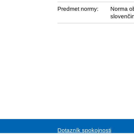
Predmet normy:
Norma obs
slovenčin
Dotazník spokojnosti