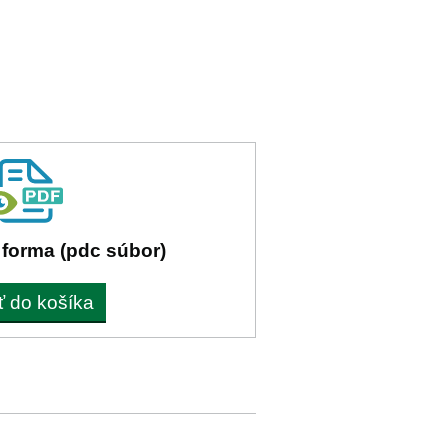
 forma (pdc súbor)
ť do košíka