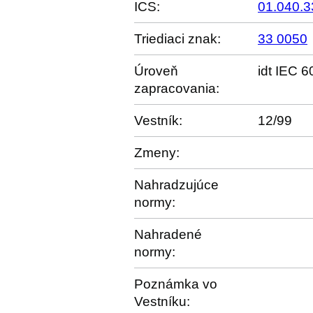
ICS:
01.040.3
Triediaci znak:
33 0050
Úroveň
idt IEC 
zapracovania:
Vestník:
12/99
Zmeny:
Nahradzujúce
normy:
Nahradené
normy:
Poznámka vo
Vestníku: