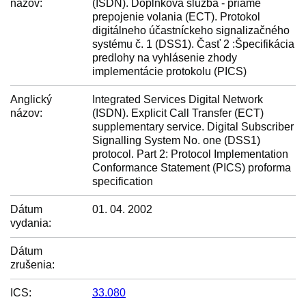
názov:
(ISDN). Doplnková služba - priame
prepojenie volania (ECT). Protokol
digitálneho účastníckeho signalizačného
systému č. 1 (DSS1). Časť 2 :Špecifikácia
predlohy na vyhlásenie zhody
implementácie protokolu (PICS)
Anglický
Integrated Services Digital Network
názov:
(ISDN). Explicit Call Transfer (ECT)
supplementary service. Digital Subscriber
Signalling System No. one (DSS1)
protocol. Part 2: Protocol Implementation
Conformance Statement (PICS) proforma
specification
Dátum
01. 04. 2002
vydania:
Dátum
zrušenia:
ICS:
33.080