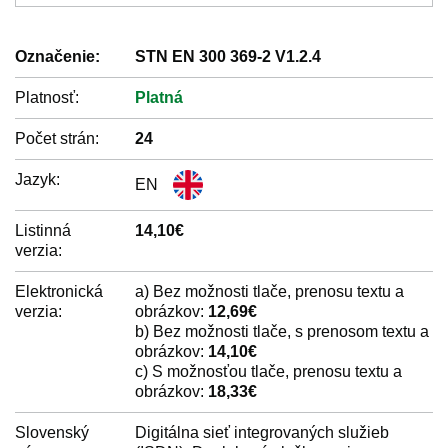
Označenie:
STN EN 300 369-2 V1.2.4
Platnosť:
Platná
Počet strán:
24
Jazyk:
EN
Listinná
14,10€
verzia:
Elektronická
a) Bez možnosti tlače, prenosu textu a
verzia:
obrázkov:
12,69€
b) Bez možnosti tlače, s prenosom textu a
obrázkov:
14,10€
c) S možnosťou tlače, prenosu textu a
obrázkov:
18,33€
Slovenský
Digitálna sieť integrovaných služieb