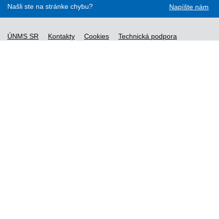
Našli ste na stránke chybu?
Napíšte nám
ÚNMS SR
Kontakty
Cookies
Technická podpora
Normy - API
Vyhláška č. 76/2019
Vyhlásenie o prístupnosti
Správca obsahu
Všeobecné obchodné podmienky a zásady spracúvania
osobných údajov
Nové normy
Licenčné a technické podmienky objednaných noriem
Vysvetlivky k údajom o normách
Všeobecné podmienky poskytovania prístupu k službe STN-
online
Vytvorené v súlade s
Jednotným dizajn manuálom elektronických
služieb.
Prevádzkovateľom služby je Ministerstvo investícií, regionálneho
rozvoja a informatizácie SR.