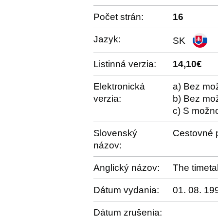
Počet strán:
16
Jazyk:
SK
Listinná verzia:
14,10€
Elektronická
a) Bez mož
verzia:
b) Bez mož
c) S možno
Slovenský
Cestovné p
názov:
Anglický názov:
The timeta
Dátum vydania:
01. 08. 19
Dátum zrušenia: