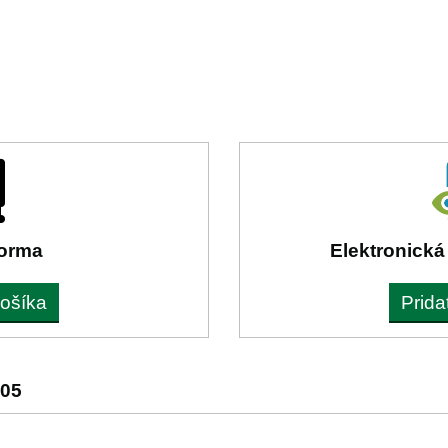
forma
Elektronická
košíka
Prida
505