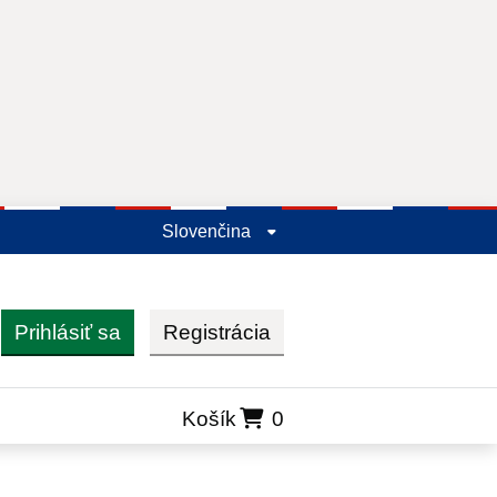
Slovenčina
Prihlásiť sa
Registrácia
ľadať
Košík
0