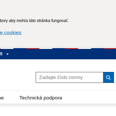
ory aby mohla táto stránka fungovať.
e cookies
SR
Vyh
ne
Technická podpora