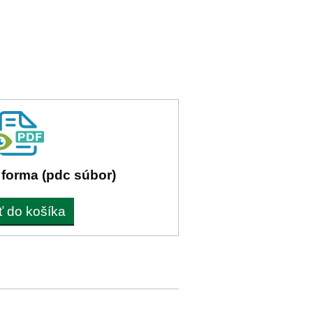
 forma (pdc súbor)
ť do košíka