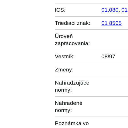
ICS:
01.080
,
01
Triediaci znak:
01 8505
Úroveň
zapracovania:
Vestník:
08/97
Zmeny:
Nahradzujúce
normy:
Nahradené
normy:
Poznámka vo