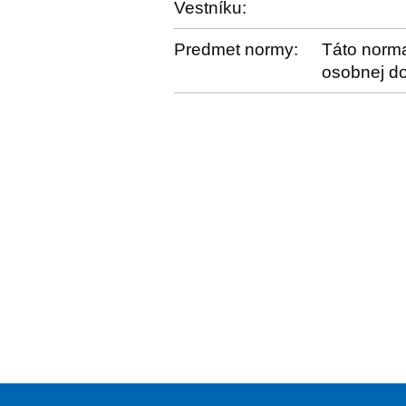
Vestníku:
Predmet normy:
Táto norma
osobnej do