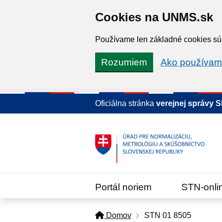
Cookies na UNMS.sk
Používame len základné cookies súb
Rozumiem
Ako používam
Oficiálna stránka
verejnej správy 
Portál noriem
STN-onli
Domov
STN 01 8505